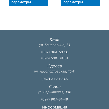
670 грн
480 грн
товар
това
параметры
параметры
–
–
имеет
имее
3
4
800 грн
610 грн
несколько
неск
вариаций.
вари
Опции
Опци
можно
можн
выбрать
выбр
Киев
на
на
ул. Коновальца, 31
странице
стра
(067) 364-58-58
товара.
товар
(095) 500-69-01
Одесса
ул. Аэропортовская, 15-Г
(067) 31-31-346
Львов
ул. Варшавская, 136
(097) 907-31-49
Информация