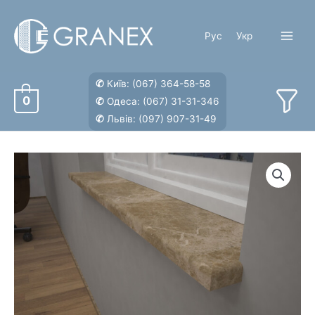
Перейти
к
Рус
Укр
содержимому
Main
Menu
✆
Київ:
(067) 364-58-58
0
✆
Одеса:
(067) 31-31-346
✆
Львів:
(097) 907-31-49