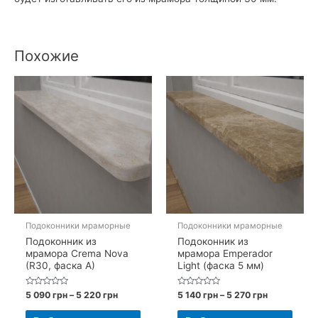
Похожие
Подоконники мраморные
Подоконники мраморные
Подоконник из
Подоконник из
мрамора Crema Nova
мрамора Emperador
(R30, фаска A)
Light (фаска 5 мм)
Оценка
Диапазон
Оценка
Диапазон
5 090
грн
–
5 220
грн
5 140
грн
–
5 270
грн
0
0
цен:
цен:
из
из
Этот
Этот
5
5
5
5