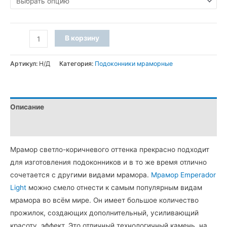
350 грн
–
Количество
5
В корзину
товара
480 грн
Подоконник
Артикул:
Н/Д
Категория:
Подоконники мраморные
из
мрамора
Emperador
Описание
Light
(фаска
Детали
A)
Мрамор светло-коричневого оттенка прекрасно подходит
для изготовления подоконников и в то же время отлично
сочетается с другими видами мрамора.
Мрамор Emperador
Light
можно смело отнести к самым популярным видам
мрамора во всём мире. Он имеет большое количество
прожилок, создающих дополнительный, усиливающий
красоту, эффект. Это отличный технологичный камень, на