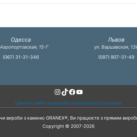
Одесса
Львов
 Аэропортовская, 15-Г
ул. Варшавская, 13
(067) 31-31-346
(097) 907-31-49
Instagram
TikTok
Facebook
YouTube
Ціни на сляби та вироби з українського каменю
чи вироби з каменю GRANEX®, Ви працюєте з прямим вироб
Copyright © 2007-2026