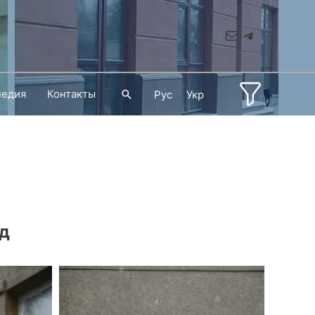
Mail
Telegram
педия
Контакты
Поиск
Рус
Укр
од