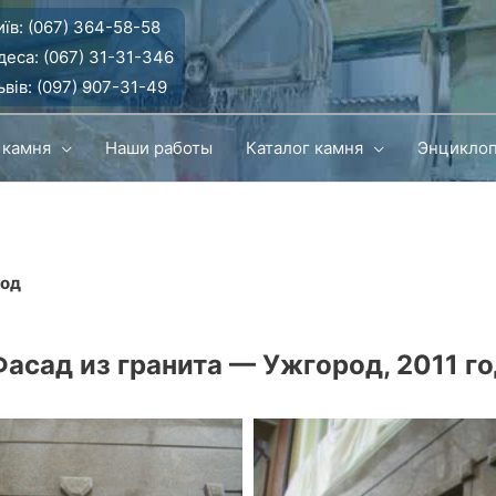
їв:
(067) 364-58-58
деса:
(067) 31-31-346
вів:
(097) 907-31-49
 камня
Наши работы
Каталог камня
Энцикло
год
асад из гранита — Ужгород, 2011 г