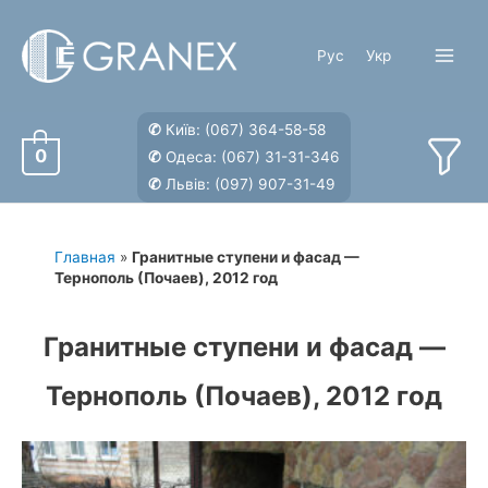
Перейти
к
Рус
Укр
содержимому
Main
Menu
✆
Київ:
(067) 364-58-58
0
✆
Одеса:
(067) 31-31-346
✆
Львів:
(097) 907-31-49
Главная
»
Гранитные ступени и фасад —
Тернополь (Почаев), 2012 год
Гранитные ступени и фасад —
Тернополь (Почаев), 2012 год