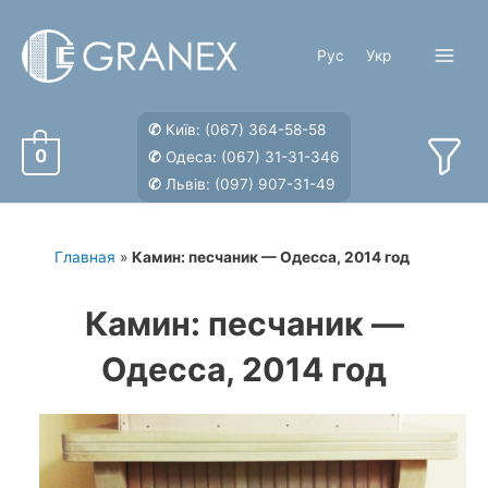
Перейти
к
Рус
Укр
содержимому
Main
Menu
✆
Київ:
(067) 364-58-58
0
✆
Одеса:
(067) 31-31-346
✆
Львів:
(097) 907-31-49
Главная
»
Камин: песчаник — Одесса, 2014 год
Камин: песчаник —
Одесса, 2014 год