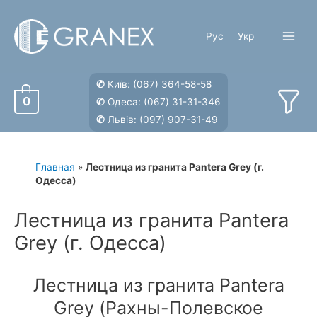
Перейти
к
Рус
Укр
содержимому
Main
Menu
✆
Київ:
(067) 364-58-58
0
✆
Одеса:
(067) 31-31-346
✆
Львів:
(097) 907-31-49
Главная
»
Лестница из гранита Pantera Grey (г.
Одесса)
Лестница из гранита Pantera
Grey (г. Одесса)
Лестница из гранита Pantera
Grey (Рахны-Полевское