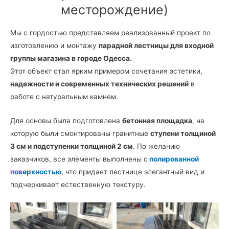
месторождение)
Мы с гордостью представляем реализованный проект по
изготовлению и монтажу
парадной лестницы для входной
группы магазина в городе Одесса.
Этот объект стал ярким примером сочетания эстетики,
надежности и современных технических решений
в
работе с натуральным камнем.
Для основы была подготовлена
бетонная площадка
, на
которую были смонтированы гранитные
ступени толщиной
3 см и подступенки толщиной 2 см
. По желанию
заказчиков, все элементы выполнены с
полированной
поверхностью
, что придает лестнице элегантный вид и
подчеркивает естественную текстуру.
Лестница из темно-серого
Входная гранитная