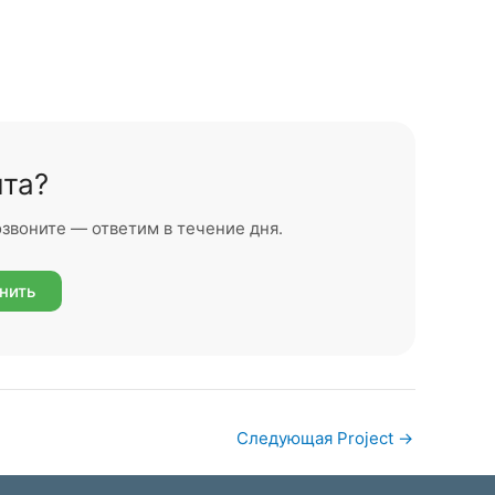
ита?
озвоните — ответим в течение дня.
нить
Следующая Project
→