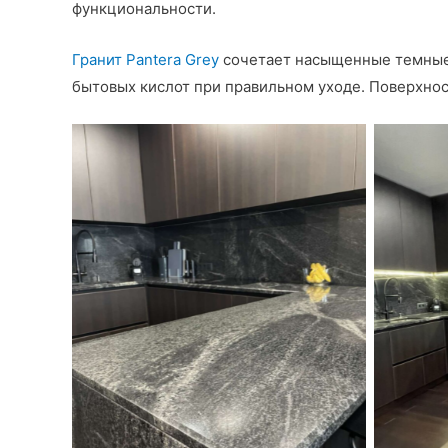
функциональности.
Гранит Pantera Grey
сочетает насыщенные темные 
бытовых кислот при правильном уходе. Поверхно
Кухонная столешница из гранита
Кухонн
Pantera Grey