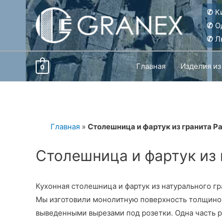
Перейти
✆
Ки
к
✆
О
содержимому
✆
Ль
Главная
Изделия из
0
Главная
»
Столешница и фартук из гранита Pa
Столешница и фартук из 
Кухонная столешница и фартук из натурального г
Мы изготовили монолитную поверхность толщиной 
выведенными вырезами под розетки. Одна часть р