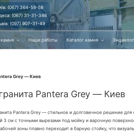
їв:
(067) 364-58-58
деса:
(067) 31-31-346
вів:
(097) 907-31-49
 камня
Наши работы
Каталог камня
Энцикло
ntera Grey — Киев
гранита Pantera Grey — Киев
ранита Pantera Grey — стильное и долговечное решение для
3 см с точными вырезами под мойку и варочную поверхност
абочей зоны плавно переходит в барную стойку, что визуал