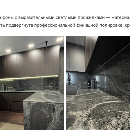
фоны с выразительными светлыми прожилками — материал 
сть подвергнута профессиональной финишной полировке, кр
Фартук 2 см с вырезами под
ая столешница из гранита
— аккуратное совмещение
Pantera Grey
и дизайна