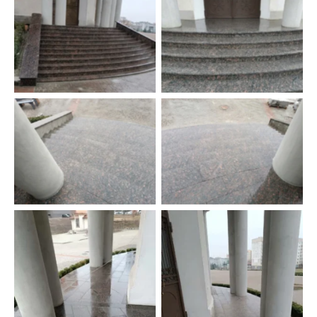
Центральный вход в
Радиальная лестница из
церковь из Корнинского
Корнинского гранита
гранита
Лестница из гранита
Лестница облицована
Leopard
гранитом Leopard
Радиальная
Термообработанная
термообробработанная
плитка из Корнинского
лестница из гранита