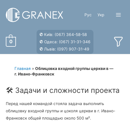
Перейти
к
Рус
Укр
содержимому
Main
Menu
✆
Київ:
(067) 364-58-58
0
✆
Одеса:
(067) 31-31-346
✆
Львів:
(097) 907-31-49
Главная
»
Облицовка входной группы церкви в —
г. Ивано-Франковск
🛠️ Задачи и сложности проекта
Перед нашей командой стояла задача выполнить
облицовку входной группы и цоколя церкви в г. Ивано-
Франковск общей площадью около 500 м².