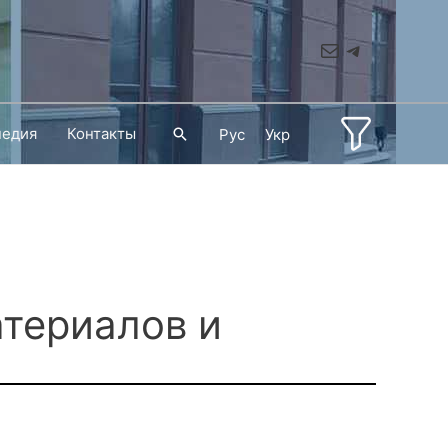
Mail
Telegram
педия
Контакты
Поиск
Рус
Укр
териалов и