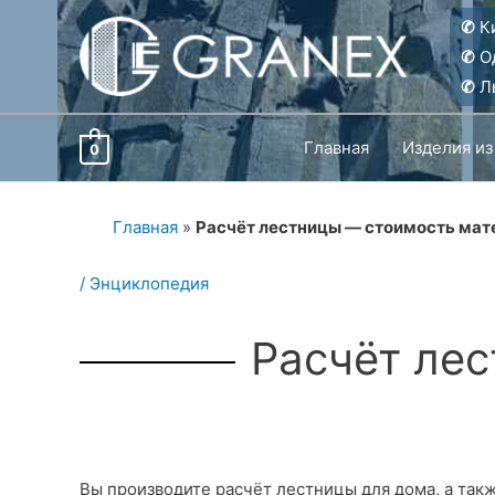
Перейти
✆
Ки
к
✆
О
содержимому
✆
Ль
Главная
Изделия из
0
Главная
»
Расчёт лестницы — стоимость мат
/
Энциклопедия
Расчёт ле
Вы производите расчёт лестницы для дома, а так