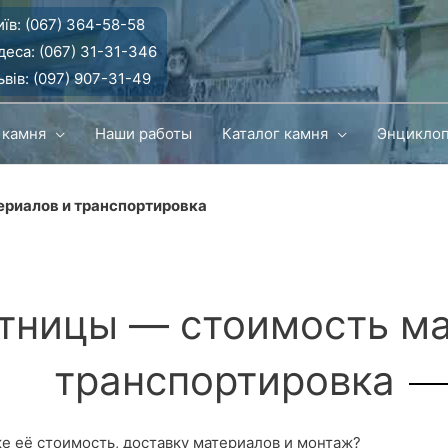
їв:
(067) 364-58-58
деса:
(067) 31-31-346
вів:
(097) 907-31-49
 камня
Наши работы
Каталог камня
Энцикло
ериалов и транспортировка
стницы — стоимость ма
транспортировка
же её стоимость, доставку материалов и монтаж?