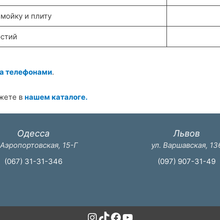
 мойку и плиту
рстий
а телефонами
.
ожете в
нашем каталоге.
Одесса
Львов
 Аэропортовская, 15-Г
ул. Варшавская, 13
(067) 31-31-346
(097) 907-31-49
Instagram
TikTok
Facebook
YouTube