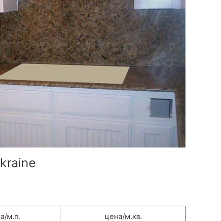
kraine
а/м.п.
цена/м.кв.