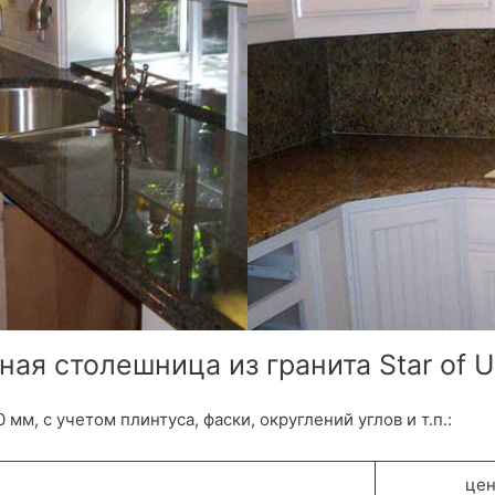
ная столешница из гранита Star of U
 мм, с учетом плинтуса, фаски, округлений углов и т.п.:
цен