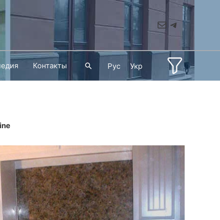
Mail
Telegram
педия
Контакты
Поиск
Рус
Укр
ine