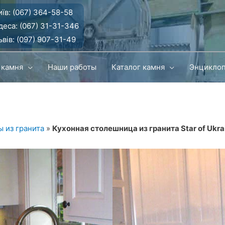
їв:
(067) 364-58-58
деса:
(067) 31-31-346
вів:
(097) 907-31-49
 камня
Наши работы
Каталог камня
Энцикло
 из гранита
»
Кухонная столешница из гранита Star of Ukra