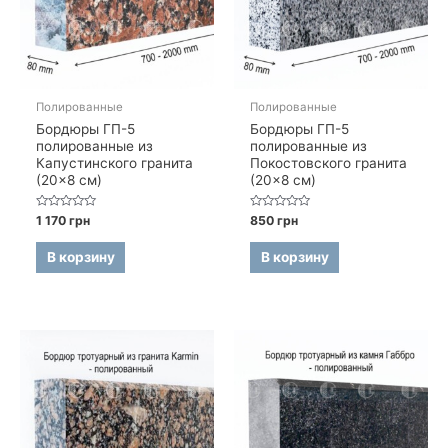
Полированные
Полированные
Бордюры ГП-5
Бордюры ГП-5
полированные из
полированные из
Капустинского гранита
Покостовского гранита
(20×8 см)
(20×8 см)
Оценка
Оценка
1 170
грн
850
грн
0
0
из
из
5
5
В корзину
В корзину