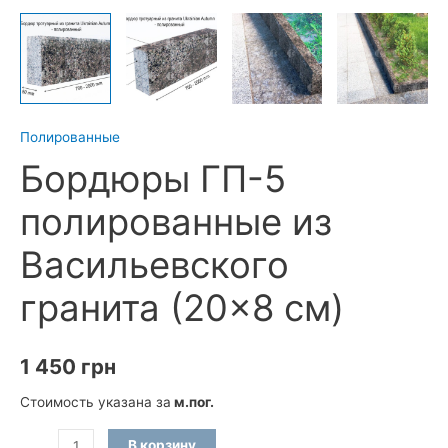
Полированные
Бордюры ГП-5
полированные из
Васильевского
гранита (20×8 см)
1 450
грн
Стоимость указана за
м.пог.
Количество
В корзину