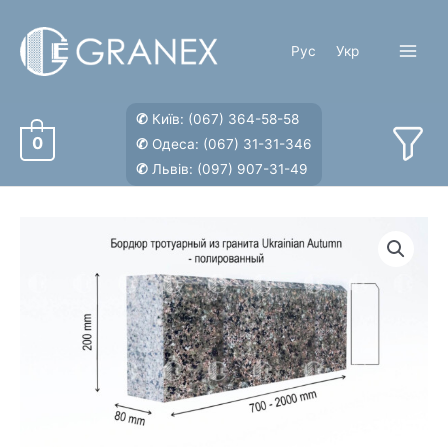
Перейти
к
Рус
Укр
содержимому
Main
Menu
✆
Київ:
(067) 364-58-58
0
✆
Одеса:
(067) 31-31-346
✆
Львів:
(097) 907-31-49