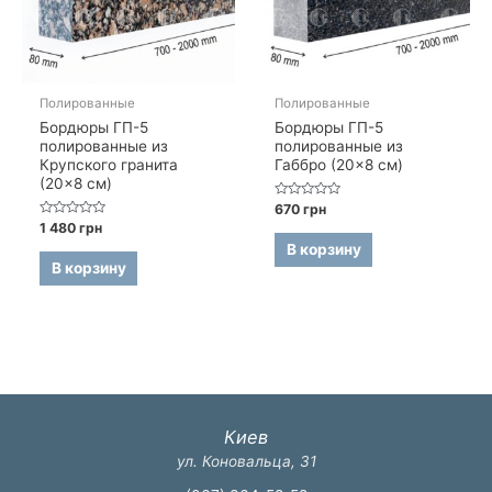
Полированные
Полированные
Бордюры ГП-5
Бордюры ГП-5
полированные из
полированные из
Крупского гранита
Габбро (20×8 см)
(20×8 см)
Оценка
670
грн
0
Оценка
1 480
грн
из
0
5
В корзину
из
5
В корзину
Киев
ул. Коновальца, 31