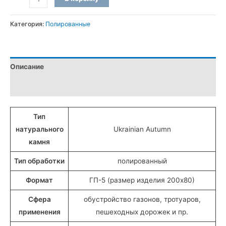
товара
Бордюры
Категория:
Полированные
ГП-5
полированные
из
Описание
Васильевского
гранита
Детали
(20x8
см)
Тип
натурального
Ukrainian Autumn
камня
Тип обработки
полированный
Формат
ГП-5 (размер изделия 200х80)
Сфера
обустройство газонов, тротуаров,
применения
пешеходных дорожек и пр.