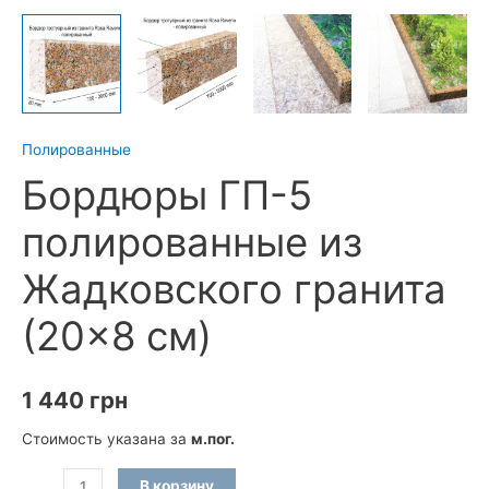
Полированные
Бордюры ГП-5
полированные из
Жадковского гранита
(20×8 см)
1 440
грн
Стоимость указана за
м.пог.
Количество
В корзину