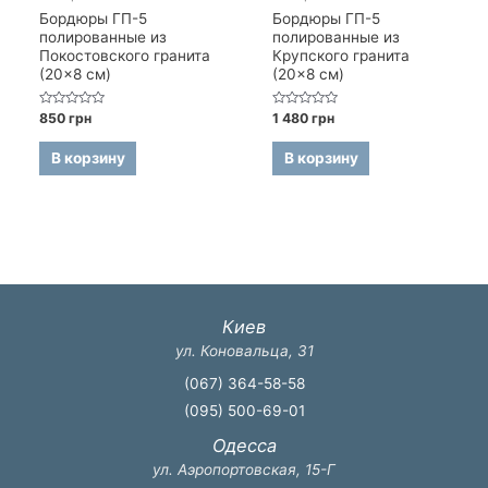
Бордюры ГП-5
Бордюры ГП-5
полированные из
полированные из
Покостовского гранита
Крупского гранита
(20×8 см)
(20×8 см)
Оценка
Оценка
850
грн
1 480
грн
0
0
из
из
5
5
В корзину
В корзину
Киев
ул. Коновальца, 31
(067) 364-58-58
(095) 500-69-01
Одесса
ул. Аэропортовская, 15-Г