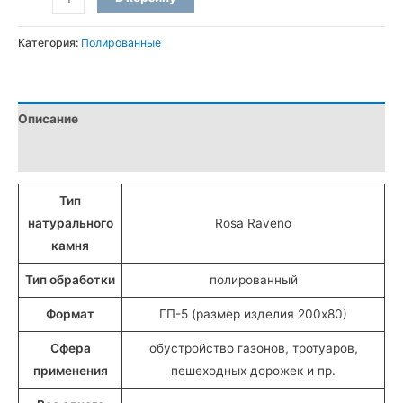
товара
Бордюры
Категория:
Полированные
ГП-5
полированные
из
Описание
Жадковского
гранита
Детали
(20x8
см)
Тип
натурального
Rosa Raveno
камня
Тип обработки
полированный
Формат
ГП-5 (размер изделия 200х80)
Сфера
обустройство газонов, тротуаров,
применения
пешеходных дорожек и пр.