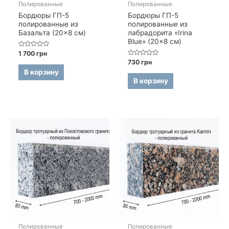
Полированные
Полированные
Бордюры ГП-5
Бордюры ГП-5
полированные из
полированные из
Базальта (20×8 см)
лабрадорита «Irina
Blue» (20×8 см)
Оценка
1 700
грн
0
Оценка
730
грн
из
0
5
В корзину
из
5
В корзину
Полированные
Полированные