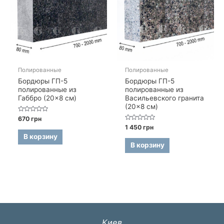
Полированные
Полированные
Бордюры ГП-5
Бордюры ГП-5
полированные из
полированные из
Габбро (20×8 см)
Васильевского гранита
(20×8 см)
Оценка
670
грн
0
Оценка
1 450
грн
из
0
5
В корзину
из
5
В корзину
Киев