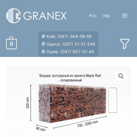
Перейти
к
Рус
Укр
содержимому
Main
Menu
✆
Київ:
(067) 364-58-58
0
✆
Одеса:
(067) 31-31-346
✆
Львів:
(097) 907-31-49