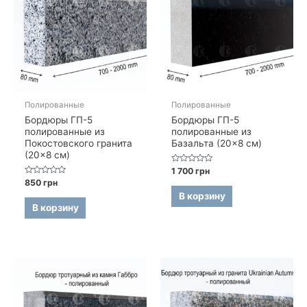
Полированные
Полированные
Бордюры ГП-5
Бордюры ГП-5
полированные из
полированные из
Покостовского гранита
Базальта (20×8 см)
(20×8 см)
Оценка
1 700
грн
0
Оценка
850
грн
из
0
5
В корзину
из
5
В корзину