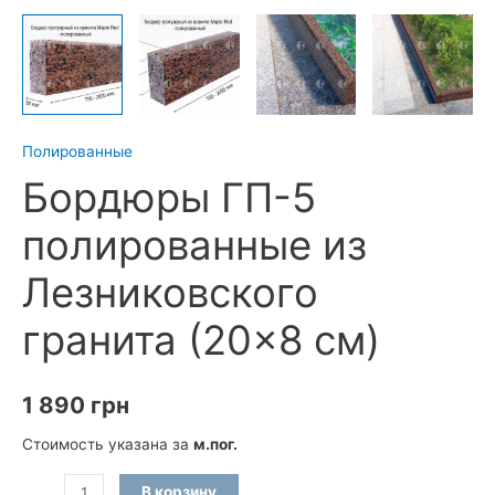
Полированные
Бордюры ГП-5
полированные из
Лезниковского
гранита (20×8 см)
1 890
грн
Стоимость указана за
м.пог.
Количество
В корзину