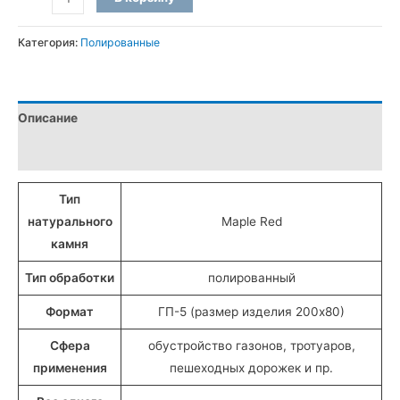
товара
Бордюры
Категория:
Полированные
ГП-5
полированные
из
Описание
Лезниковского
гранита
Детали
(20x8
см)
Тип
натурального
Maple Red
камня
Тип обработки
полированный
Формат
ГП-5 (размер изделия 200х80)
Сфера
обустройство газонов, тротуаров,
применения
пешеходных дорожек и пр.