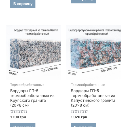
5
В корзину
Термообработанные
Термообработанные
Бордюры ГП-5
Бордюры ГП-5
термообработанные из
термообработанные из
Крупского гранита
Капустинского гранита
(20×8 см)
(20×8 см)
Оценка
Оценка
1 100
грн
1 020
грн
0
0
из
из
5
5