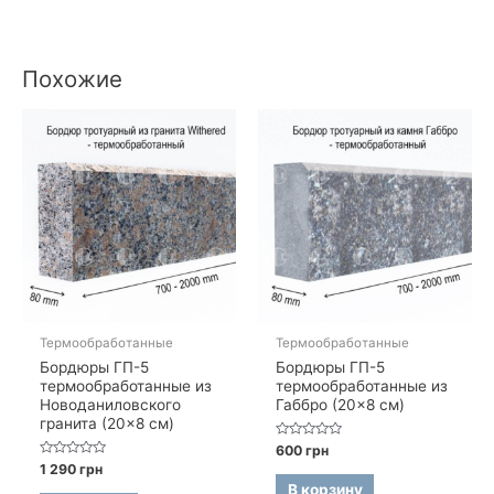
Похожие
Термообработанные
Термообработанные
Бордюры ГП-5
Бордюры ГП-5
термообработанные из
термообработанные из
Новоданиловского
Габбро (20×8 см)
гранита (20×8 см)
Оценка
600
грн
0
Оценка
1 290
грн
из
0
5
В корзину
из