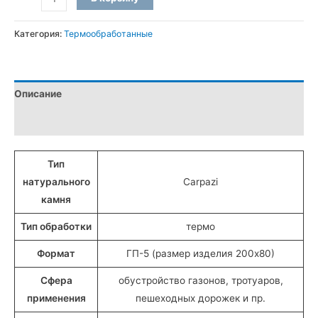
товара
Бордюры
Категория:
Термообработанные
ГП-5
термообработанные
из
Описание
Токовского
гранита
Детали
(20x8
см)
Тип
натурального
Carpazi
камня
Тип обработки
термо
Формат
ГП-5 (размер изделия 200х80)
Сфера
обустройство газонов, тротуаров,
применения
пешеходных дорожек и пр.