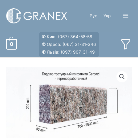
Перейти
к
Рус
Укр
содержимому
Main
Menu
✆
Київ:
(067) 364-58-58
0
✆
Одеса:
(067) 31-31-346
✆
Львів:
(097) 907-31-49