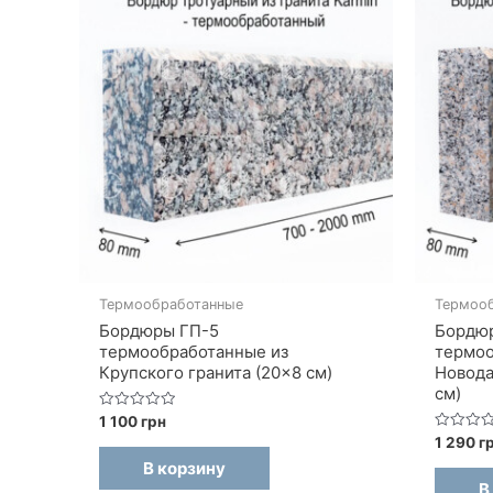
Термообработанные
Термоо
Бордюры ГП-5
Бордю
термообработанные из
термоо
Крупского гранита (20×8 см)
Новода
см)
Оценка
1 100
грн
0
Оценка
1 290
г
из
0
5
В корзину
из
5
В