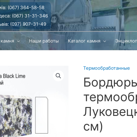
їв:
(067) 364-58-58
деса:
(067) 31-31-346
вів:
(097) 907-31-49
 камня
Наши работы
Каталог камня
Энцикло
Термообработанные
Бордюры
термооб
Луковецк
см)