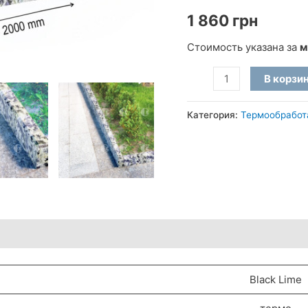
1 860
грн
Стоимость указана за
м
Количество
В корзи
товара
Бордюры
Категория:
Термообработ
ГП-5
термообработанные
из
Луковецкого
гранита
(20x8
см)
Black Lime