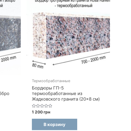
Термообработанные
Бордюры ГП-5
ббро
термообработанные из
Жадковского гранита (20×8 см)
Оценка
1 200
грн
0
из
5
В корзину