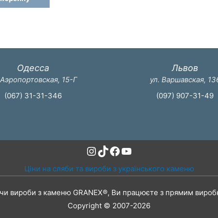
Одесса
Львов
 Аэропортовская, 15-Г
ул. Варшавская, 13
(067) 31-31-346
(097) 907-31-49
Instagram
TikTok
Facebook
YouTube
Ціни на сляби та вироби з українського каменю
чи вироби з каменю GRANEX®, Ви працюєте з прямим вироб
Copyright © 2007-2026