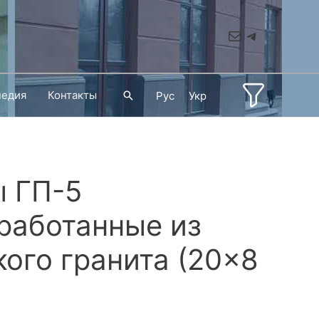
Mail
Telegram
педия
Контакты
Поиск
Рус
Укр
 ГП-5
работанные из
ого гранита (20×8