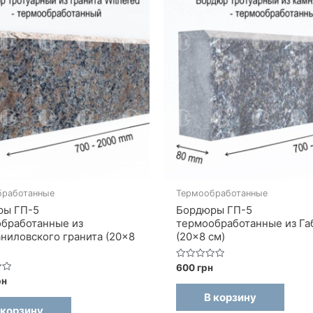
бработанные
Термообработанные
ры ГП-5
Бордюры ГП-5
бработанные из
термообработанные из Га
ниловского гранита (20×8
(20×8 см)
Оценка
600
грн
0
рн
из
5
В корзину
 корзину