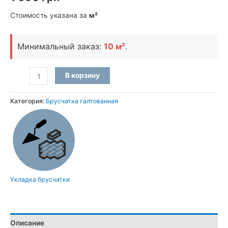
Стоимость указана за
м²
Минимальный заказ:
10 м²
.
Количество
В корзину
товара
Брусчатка
Категория:
Брусчатка галтованная
галтованная
из
Покостовского
гранита
(25×12×5
см)
Укладка брусчатки
Описание