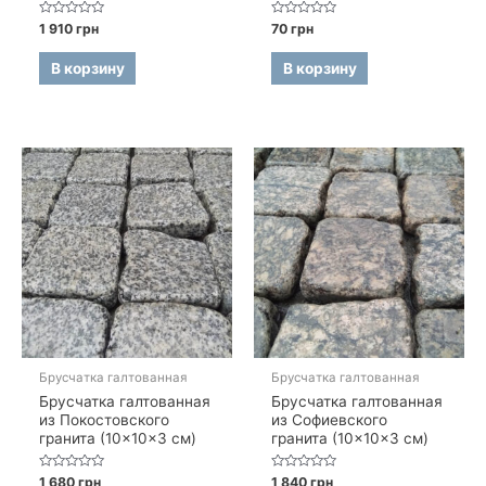
Оценка
Оценка
1 910
грн
70
грн
0
0
из
из
5
5
В корзину
В корзину
Брусчатка галтованная
Брусчатка галтованная
Брусчатка галтованная
Брусчатка галтованная
из Покостовского
из Софиевского
гранита (10×10×3 см)
гранита (10×10×3 см)
Оценка
Оценка
1 680
грн
1 840
грн