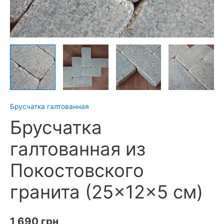
Брусчатка галтованная
Брусчатка
галтованная из
Покостовского
гранита (25×12×5 см)
1 690
грн