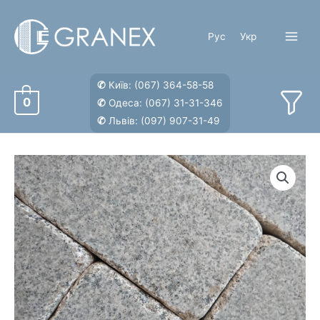
Перейти
к
Рус
Укр
содержимому
Main
Menu
✆
Київ:
(067) 364-58-58
0
✆
Одеса:
(067) 31-31-346
✆
Львів:
(097) 907-31-49