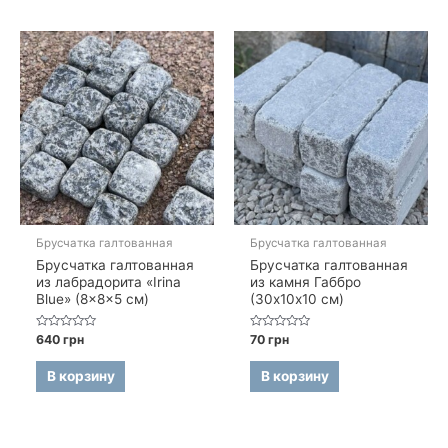
Брусчатка галтованная
Брусчатка галтованная
Брусчатка галтованная
Брусчатка галтованная
из лабрадорита «Irina
из камня Габбро
Blue» (8×8×5 см)
(30х10х10 см)
Оценка
Оценка
640
грн
70
грн
0
0
из
из
5
5
В корзину
В корзину