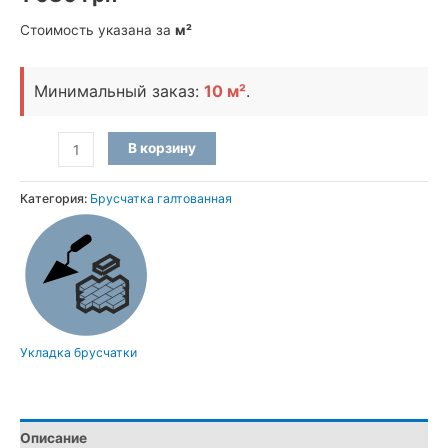
Стоимость указана за
м²
Минимальный заказ:
10 м²
.
Количество
В корзину
товара
Брусчатка
Категория:
Брусчатка галтованная
галтованная
из
Покостовского
гранита
(25×12×4
см)
Укладка брусчатки
Описание