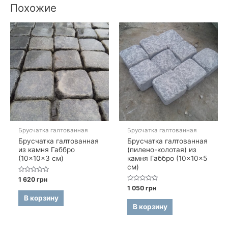
Похожие
Брусчатка галтованная
Брусчатка галтованная
Брусчатка галтованная
Брусчатка галтованная
из камня Габбро
(пилено-колотая) из
(10×10×3 см)
камня Габбро (10×10×5
см)
Оценка
1 620
грн
0
Оценка
1 050
грн
из
0
5
В корзину
из
5
В корзину