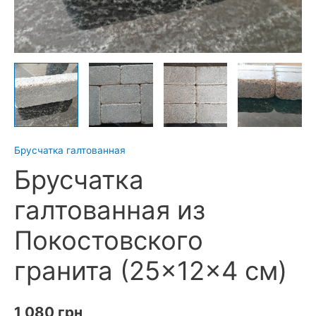
Брусчатка галтованная
Брусчатка
галтованная из
Покостовского
гранита (25×12×4 см)
1 080
грн