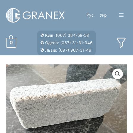
Перейти
к
Рус
Укр
содержимому
Main
Menu
✆
Київ:
(067) 364-58-58
0
✆
Одеса:
(067) 31-31-346
✆
Львів:
(097) 907-31-49