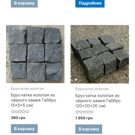
5
5
В корзину
Подробнее
Брусчатка колотая
Брусчатка колотая
Брусчатка колотая из
Брусчатка колотая из
чёрного камня Габбро
чёрного камня Габбро
(5×5×5 см)
(20×20×20 см)
Оценка
380
грн
Оценка
1 950
грн
0
0
из
из
5
5
В корзину
В корзину