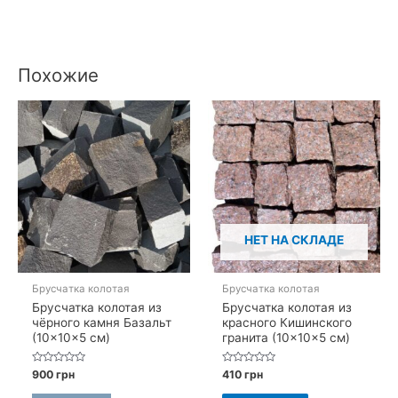
Похожие
НЕТ НА СКЛАДЕ
Брусчатка колотая
Брусчатка колотая
Брусчатка колотая из
Брусчатка колотая из
чёрного камня Базальт
красного Кишинского
(10×10×5 см)
гранита (10×10×5 см)
Оценка
Оценка
900
грн
410
грн
0
0
из
из