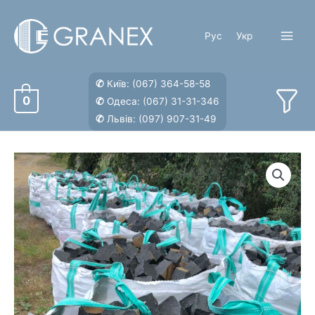
Перейти
к
Рус
Укр
содержимому
Main
Menu
✆
Київ:
(067) 364-58-58
0
✆
Одеса:
(067) 31-31-346
✆
Львів:
(097) 907-31-49