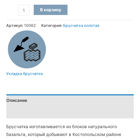
Количество
В корзину
товара
Брусчатка
Артикул:
10062
Категория:
Брусчатка колотая
колотая
из
чёрного
камня
Базальт
(10×10×10
Укладка брусчатки
см)
Описание
Детали
Брусчатка изготавливается из блоков натурального
базальта, который добывают в Костопольском районе