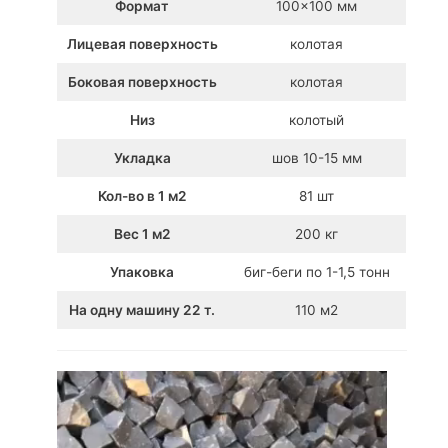
Формат
100×100 мм
Лицевая поверхность
колотая
Боковая поверхность
колотая
Низ
колотый
Укладка
шов 10-15 мм
Кол-во в 1 м2
81 шт
Вес 1 м2
200 кг
Упаковка
биг-беги по 1-1,5 тонн
На одну машину 22 т.
110 м2
В
и
д