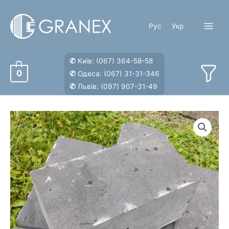
Перейти
к
Рус
Укр
содержимому
Main
Menu
✆
Київ:
(067) 364-58-58
0
✆
Одеса:
(067) 31-31-346
✆
Львів:
(097) 907-31-49