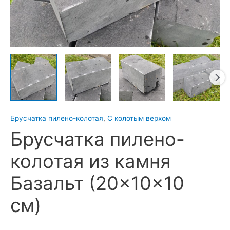
Брусчатка пилено-колотая
,
С колотым верхом
Брусчатка пилено-
колотая из камня
Базальт (20×10×10
см)