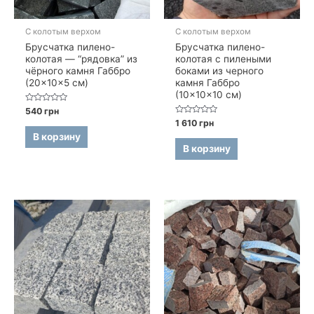
С колотым верхом
С колотым верхом
Брусчатка пилено-
Брусчатка пилено-
колотая — “рядовка” из
колотая с пилеными
чёрного камня Габбро
боками из черного
(20×10×5 см)
камня Габбро
(10×10×10 см)
Оценка
540
грн
0
Оценка
1 610
грн
из
0
5
В корзину
из
5
В корзину