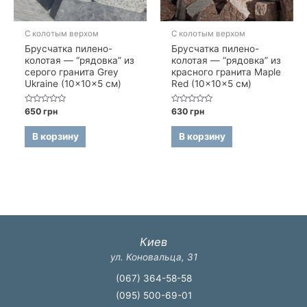
С колотым верхом
С колотым верхом
Брусчатка пилено-
Брусчатка пилено-
колотая — “рядовка” из
колотая — “рядовка” из
серого гранита Grey
красного гранита Maple
Ukraine (10×10×5 см)
Red (10×10×5 см)
Оценка
Оценка
650
грн
630
грн
0
0
из
из
5
5
В корзину
В корзину
Киев
ул. Коновальца, 31
(067) 364-58-58
(095) 500-69-01