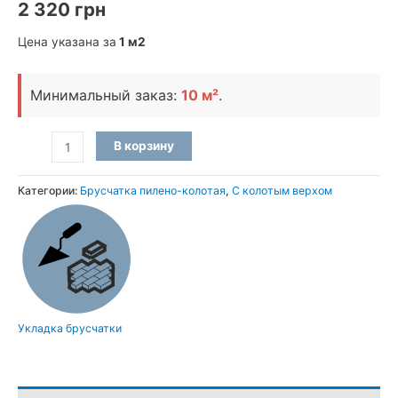
2 320
грн
Цена указана за
1 м2
Минимальный заказ:
10 м²
.
Количество
В корзину
товара
Брусчатка
Категории:
Брусчатка пилено-колотая
,
С колотым верхом
пилено-
колотая
из
камня
Базальт
(20×10×10
Укладка брусчатки
см)