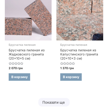
Брусчатка пиленая
Брусчатка пиленая
Брусчатка пиленая из
Брусчатка пиленая из
Жадковского гранита
Капустинского гранита
(20×10×5 см)
(20×10×3 см)
Оценка
Оценка
2 070
грн
1 370
грн
0
0
из
из
5
5
В корзину
В корзину
Показати ще