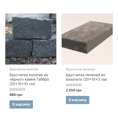
Брусчатка колотая
Брусчатка пиленая
Брусчатка колотая из
Брусчатка пиленая из
чёрного камня Габбро
Базальта (20×10×3 см)
(20×10×10 см)
Оценка
2 250
грн
0
Оценка
980
грн
из
0
5
В корзину
из
5
В корзину