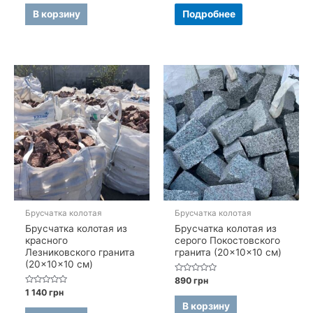
из
из
5
5
В корзину
Подробнее
Брусчатка колотая
Брусчатка колотая
Брусчатка колотая из
Брусчатка колотая из
красного
серого Покостовского
Лезниковского гранита
гранита (20×10×10 см)
(20×10×10 см)
Оценка
890
грн
0
Оценка
1 140
грн
из
0
5
В корзину
из