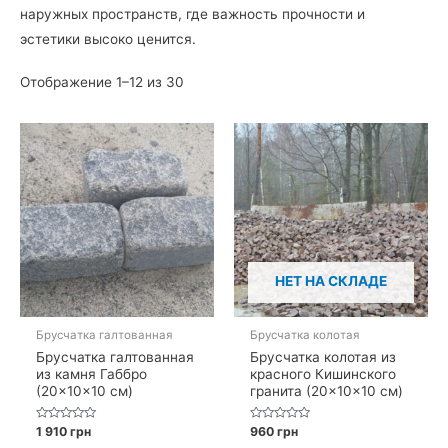
наружных пространств, где важность прочности и
эстетики высоко ценится.
Отображение 1–12 из 30
НЕТ НА СКЛАДЕ
Брусчатка галтованная
Брусчатка колотая
Брусчатка галтованная
Брусчатка колотая из
из камня Габбро
красного Кишинского
(20×10×10 см)
гранита (20×10×10 см)
Оценка
Оценка
1 910
грн
960
грн
0
0