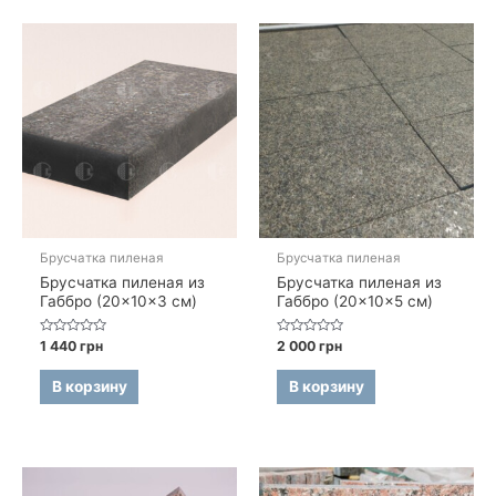
Брусчатка пиленая
Брусчатка пиленая
Брусчатка пиленая из
Брусчатка пиленая из
Габбро (20×10×3 см)
Габбро (20×10×5 см)
Оценка
Оценка
1 440
грн
2 000
грн
0
0
из
из
5
5
В корзину
В корзину