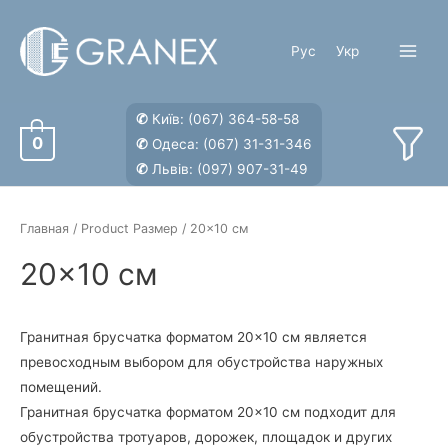
Перейти
к
Рус
Укр
содержимому
Main
Menu
✆
Київ:
(067) 364-58-58
0
✆
Одеса:
(067) 31-31-346
✆
Львів:
(097) 907-31-49
Главная
/ Product Размер / 20×10 см
20×10 см
Гранитная брусчатка форматом 20×10 см является
превосходным выбором для обустройства наружных
помещений.
Гранитная брусчатка форматом 20×10 см подходит для
обустройства тротуаров, дорожек, площадок и других