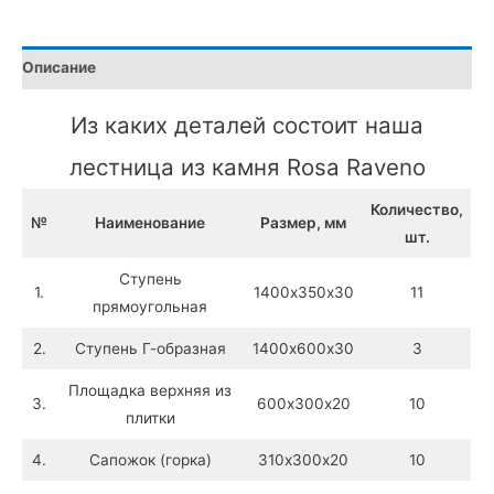
гранита
«Rosa
Описание
Raveno»
Из каких деталей состоит наша
лестница из камня Rosa Raveno
Количество,
№
Наименование
Размер, мм
шт.
Ступень
1.
1400х350х30
11
прямоугольная
2.
Ступень Г-образная
1400х600х30
3
Площадка верхняя из
3.
600х300х20
10
плитки
4.
Сапожок (горка)
310х300х20
10