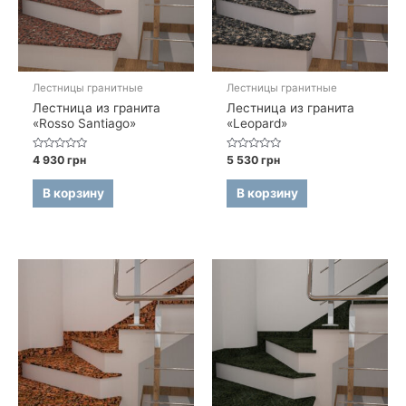
Лестницы гранитные
Лестницы гранитные
Лестница из гранита
Лестница из гранита
«Rosso Santiago»
«Leopard»
Оценка
Оценка
4 930
грн
5 530
грн
0
0
из
из
5
5
В корзину
В корзину