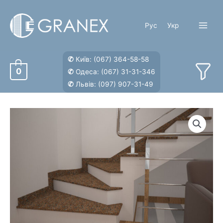
Перейти
к
Рус
Укр
содержимому
Main
Menu
✆
Київ:
(067) 364-58-58
0
✆
Одеса:
(067) 31-31-346
✆
Львів:
(097) 907-31-49