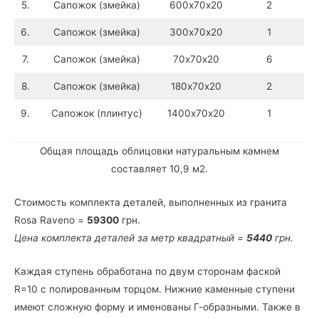
5.
Сапожок (змейка)
600х70х20
2
6.
Сапожок (змейка)
300х70х20
1
7.
Сапожок (змейка)
70х70х20
6
8.
Сапожок (змейка)
180х70х20
2
9.
Сапожок (плинтус)
1400х70х20
1
Общая площадь облицовки натуральным камнем
составляет 10,9 м2.
Стоимость комплекта деталей, выполненных из гранита
Rosa Raveno =
59300
грн.
Цена комплекта деталей за метр квадратный =
5440
грн.
Каждая ступень обработана по двум сторонам фаской
R=10 с полированным торцом. Нижние каменные ступени
имеют сложную форму и именованы Г-образными. Также в