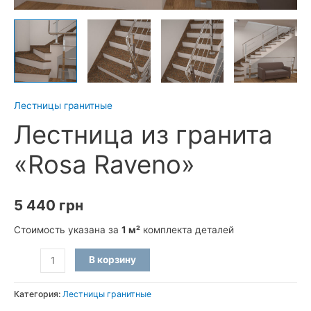
Лестницы гранитные
Лестница из гранита
«Rosa Raveno»
5 440
грн
Стоимость указана за
1 м²
комплекта деталей
Количество
В корзину
товара
Лестница
Категория:
Лестницы гранитные
из