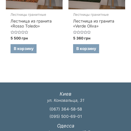
Лестницы гранитные
Лестницы гранитные
Лестница из гранита
Лестница из гранита
«Rosso Toledo»
«Verde Oliva»
Оценка
Оценка
5 500
грн
5 360
грн
0
0
из
из
5
5
В корзину
В корзину
Киев
ул. Коновальца, 31
(067) 364-58-58
(095) 500-69-01
Одесса