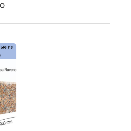
no
ные из
а