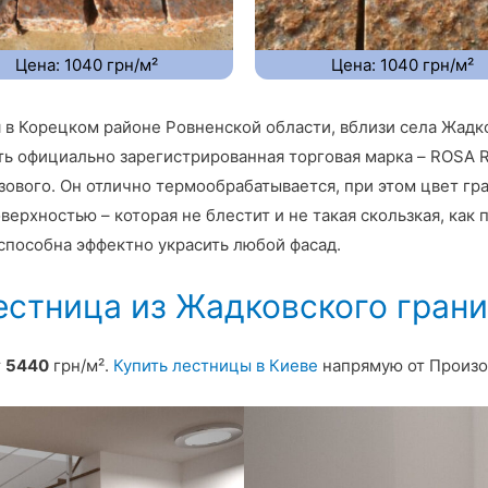
Цена: 1040 грн/м²
Цена: 1040 грн/м²
 в Корецком районе Ровненской области, вблизи села Жадков
сть официально зарегистрированная торговая марка – ROSA 
зового. Он отлично термообрабатывается, при этом цвет гр
рхностью – которая не блестит и не такая скользкая, как 
способна эффектно украсить любой фасад.
естница из Жадковского грани
т
5440
грн/м².
Купить лестницы в Киеве
напрямую от Произо