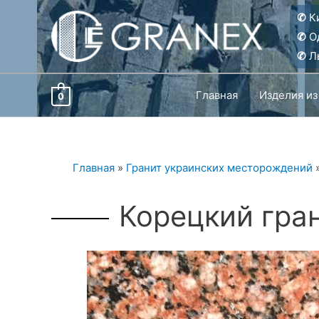
Перейти
✆
Ки
к
✆
О
содержимому
✆
Ль
Главная
Изделия из
0
Главная
»
Гранит украинских месторождений
Корецкий гран