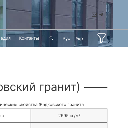
Mail
Telegram
педия
Контакты
Поиск
Рус
Укр
овский гранит)
ические свойства Жадковского гранита
ес
2695 кг/м³