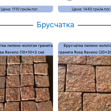
Цена: 1110 грн/м.пог.
Цена: 1440 грн/м.пог.
Брусчатка
тка пилено-колотая гранита
Брусчатка пилено-колот
sa Raveno (10×10×3 см)
гранита Rosa Raveno (20×2