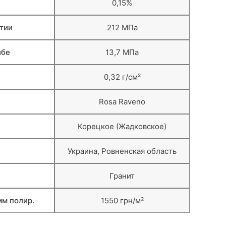
0,15%
тии
212 МПа
ибе
13,7 МПа
0,32 г/см²
Rosa Raveno
Корецкое (Жадковское)
Украина, Ровненская область
Гранит
м полир.
1550 грн/м²