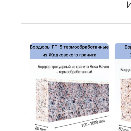
И
Бордюры ГП-5 термообработанные
Бо
из Жадковского гранита