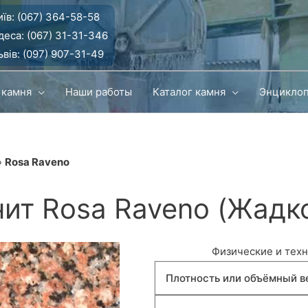
їв:
(067) 364-58-58
деса:
(067) 31-31-346
вів:
(097) 907-31-49
 камня
Наши работы
Каталог камня
Энцикло
»
Rosa Raveno
ит Rosa Raveno (Жадк
Физические и техн
Плотность или объёмный в