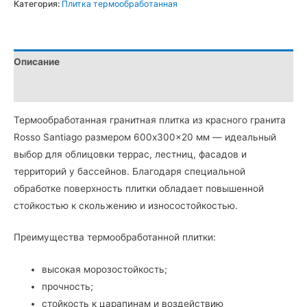
Плитка
Категория:
Плитка термообработанная
термообработанная
из
Капустинского
Описание
гранита
600х300х30
Детали
мм
Термообработанная гранитная плитка из красного гранита
Rosso Santiago размером 600x300x20 мм — идеальный
выбор для облицовки террас, лестниц, фасадов и
территорий у бассейнов. Благодаря специальной
обработке поверхность плитки обладает повышенной
стойкостью к скольжению и износостойкостью.
Преимущества термообработанной плитки:
высокая морозостойкость;
прочность;
стойкость к царапинам и воздействию