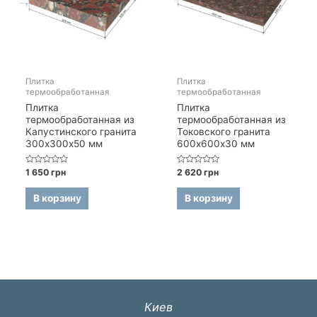
Плитка
Плитка
термообработанная
термообработанная
Плитка
Плитка
термообработанная из
термообработанная из
Капустинского гранита
Токовского гранита
300х300х50 мм
600х600х30 мм
Оценка
Оценка
1 650
грн
2 620
грн
0
0
из
из
5
5
В корзину
В корзину
Киев