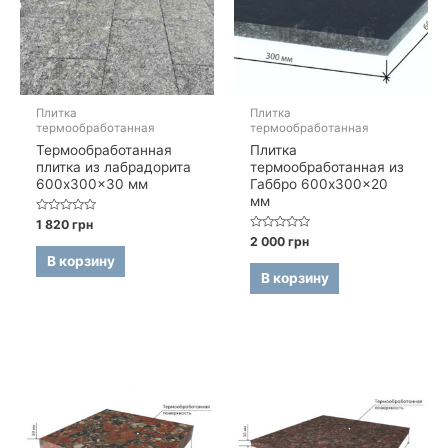
Плитка
Плитка
термообработанная
термообработанная
Термообработанная
Плитка
плитка из лабрадорита
термообработанная из
600x300x30 мм
Габбро 600x300x20
мм
Оценка
1 820
грн
0
Оценка
2 000
грн
из
0
5
В корзину
из
5
В корзину