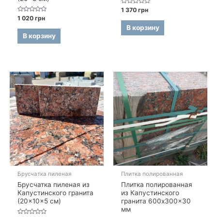
Оценка
1 370
грн
0
Оценка
1 020
грн
из
0
5
В корзину
из
5
В корзину
Брусчатка пиленая
Плитка полированная
Брусчатка пиленая из
Плитка полированная
Капустинского гранита
из Капустинского
(20×10×5 см)
гранита 600x300x30
мм