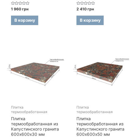
Оценка
Оценка
1 960
грн
2 410
грн
0
0
из
из
5
5
В корзину
В корзину
Плитка
Плитка
термообработанная
термообработанная
Плитка
Плитка
термообработанная из
термообработанная из
Капустинского гранита
Капустинского гранита
600х600х30 мм
600х600х50 мм