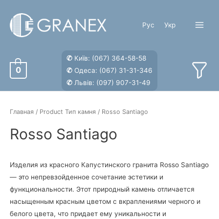
Перейти
к
Рус
Укр
содержимому
Main
Menu
✆
Київ:
(067) 364-58-58
0
✆
Одеса:
(067) 31-31-346
✆
Львів:
(097) 907-31-49
Главная
/ Product Тип камня / Rosso Santiago
Rosso Santiago
Изделия из красного Капустинского гранита Rosso Santiago
— это непревзойденное сочетание эстетики и
функциональности. Этот природный камень отличается
насыщенным красным цветом с вкраплениями черного и
белого цвета, что придает ему уникальности и