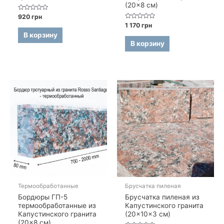
(20×8 см)
Оценка
920
грн
0
Оценка
1 170
грн
из
0
5
В корзину
из
5
В корзину
Термообработанные
Брусчатка пиленая
Бордюры ГП-5
Брусчатка пиленая из
термообработанные из
Капустинского гранита
Капустинского гранита
(20×10×3 см)
(20×8 см)