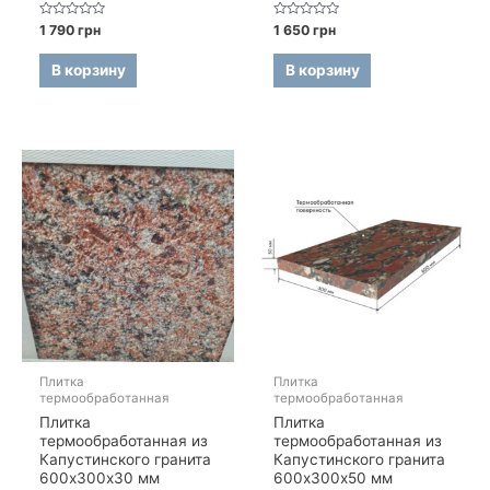
Оценка
Оценка
1 790
грн
1 650
грн
0
0
из
из
5
5
В корзину
В корзину
Плитка
Плитка
термообработанная
термообработанная
Плитка
Плитка
термообработанная из
термообработанная из
Капустинского гранита
Капустинского гранита
600х300х30 мм
600х300х50 мм