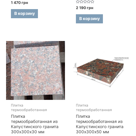
Оценка
1 470
грн
0
Оценка
2 190
грн
из
0
5
В корзину
из
5
В корзину
Плитка
Плитка
термообработанная
термообработанная
Плитка
Плитка
термообработанная из
термообработанная из
Капустинского гранита
Капустинского гранита
300х300х30 мм
300х300х50 мм