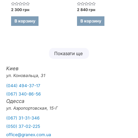
Оценка
Оценка
2 300
грн
2 840
грн
0
0
из
из
5
5
В корзину
В корзину
Показати ще
Киев
ул. Коновальца, 31
(044) 494-37-17
(067) 340-86-56
Одесса
ул. Аэропортовская, 15-Г
(067) 31-31-346
(050) 37-02-225
office@granex.com.ua