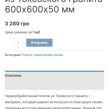
600х600х50 мм
3 280
грн
Цена указана за
1 м2
Количество
В корзину
товара
Плитка
Категория:
Плитка термообработанная
термообработанная
из
Токовского
Описание
гранита
600х600х50
Детали
мм
Термообработанная плитка из Токовского гранита –
материал, который широко используется благодаря своим
отличным экспуатационным характеристикам. Данный тип