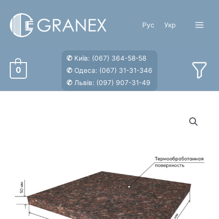
Перейти
к
Рус
Укр
содержимому
Main
Menu
✆
Київ:
(067) 364-58-58
0
✆
Одеса:
(067) 31-31-346
✆
Львів:
(097) 907-31-49