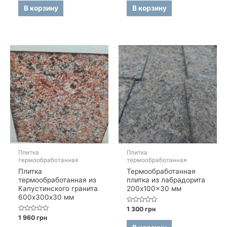
5
5
В корзину
В корзину
Плитка
Плитка
термообработанная
термообработанная
Плитка
Термообработанная
термообработанная из
плитка из лабрадорита
Капустинского гранита
200x100x30 мм
600х300х30 мм
Оценка
1 300
грн
0
Оценка
1 960
грн
из
0
5