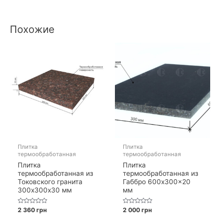
Похожие
Плитка
Плитка
термообработанная
термообработанная
Плитка
Плитка
термообработанная из
термообработанная из
Токовского гранита
Габбро 600x300x20
300х300х30 мм
мм
Оценка
Оценка
2 360
грн
2 000
грн
0
0
из
из