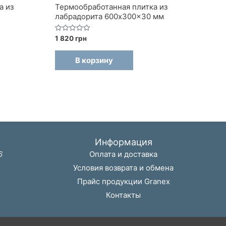
а из
Термообработанная плитка из
лабрадорита 600x300x30 мм
Оценка
1 820
грн
0
из
5
В корзину
Информация
6
Оплата и доставка
Условия возврата и обмена
Прайс продукции Granex
Контакты