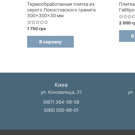
Термообработанная плитка из
Плитка
серого Покостовского гранита
Габбро
300×300×30 мм
Оценка
2 000
г
0
Оценка
1 750
грн
из
0
5
В
из
5
В корзину
Киев
ул. Коновальца, 31
ул.
(067) 364-58-58
(095) 500-69-01