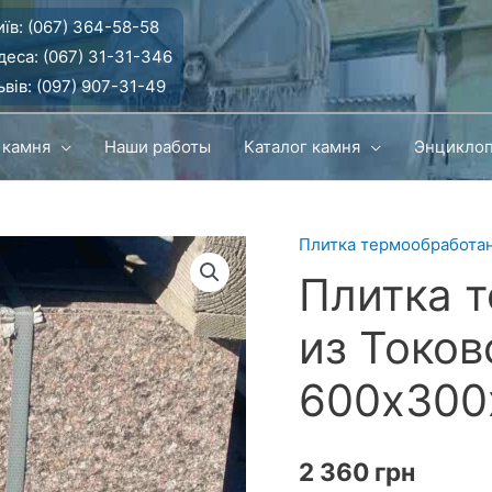
їв:
(067) 364-58-58
деса:
(067) 31-31-346
вів:
(097) 907-31-49
 камня
Наши работы
Каталог камня
Энцикло
Плитка термообработа
Плитка 
из Токов
600х300
2 360
грн