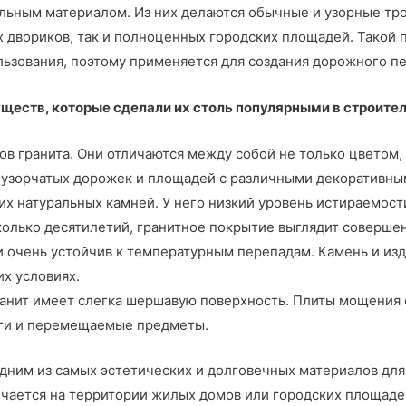
ьным материалом. Из них делаются обычные и узорные тро
 двориков, так и полноценных городских площадей. Такой
льзования, поэтому применяется для создания дорожного п
еств, которые сделали их столь популярными в строител
ов гранита. Они отличаются между собой не только цветом,
х узорчатых дорожек и площадей с различными декоративны
пких натуральных камней. У него низкий уровень истираемо
сколько десятилетий, гранитное покрытие выглядит соверше
 и очень устойчив к температурным перепадам. Камень и изд
х условиях.
анит имеет слегка шершавую поверхность. Плиты мощения с
ноги и перемещаемые предметы.
одним из самых эстетических и долговечных материалов для
ечается на территории жилых домов или городских площаде