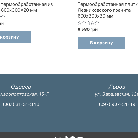
 термообработанная из
Термообработанная плитк
 600x300x20 мм
Лезниковского гранита
600х300х30 мм
рн
Оценка
6 580
грн
0
 корзину
из
5
В корзину
Одесса
Львов
 Аэропортовская, 15-Г
ул. Варшавская, 13
(067) 31-31-346
(097) 907-31-49