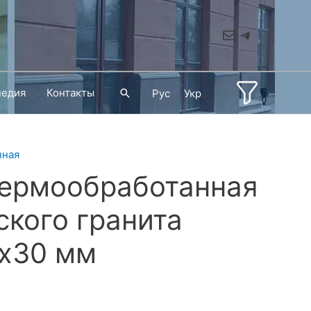
Mail
Telegram
педия
Контакты
Поиск
Рус
Укр
нная
термообработанная
ского гранита
х30 мм