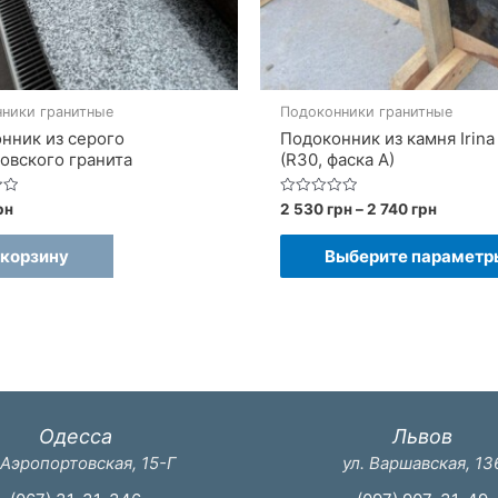
ники гранитные
Подоконники гранитные
нник из серого
Подоконник из камня Irina
овского гранита
(R30, фаска A)
Диапаз
Оценка
рн
2 530
грн
–
2 740
грн
0
цен:
из
2
5
 корзину
Выберите параметр
530 грн
–
2
740 грн
Одесса
Львов
 Аэропортовская, 15-Г
ул. Варшавская, 13