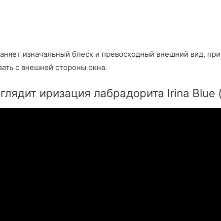
няет изначальный блеск и превосходный внешний вид, при э
ать с внешней стороны окна.
глядит иризация лабрадорита Irina Blue 