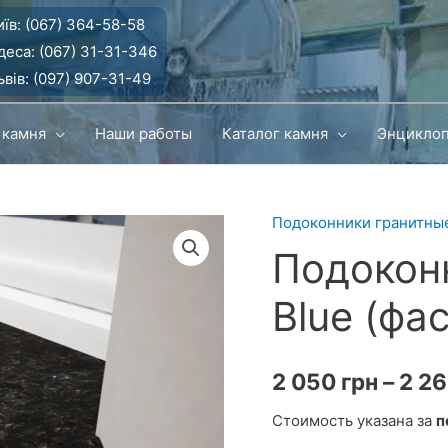
їв:
(067) 364-58-58
деса:
(067) 31-31-346
вів:
(097) 907-31-49
 камня
Наши работы
Каталог камня
Энцикло
Подоконники гранитны
Подоконн
Blue (фа
2 050
грн
–
2 2
Стоимость указана за
п