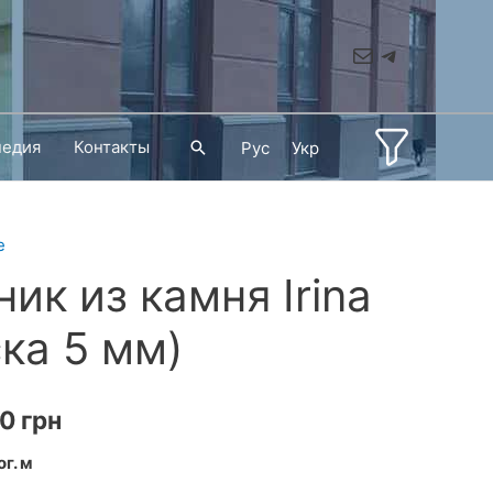
Mail
Telegram
педия
Контакты
Поиск
Рус
Укр
е
ик из камня Irina
ска 5 мм)
Диапазон
60
грн
цен:
ог. м