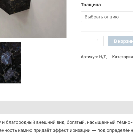
Толщина
Количество
В корзи
товара
Подоконник
Артикул:
Н/Д
Категори
из
камня
Irina
Blue
(фаска
5
мм)
 и благородный внешний вид: богатый, насыщенный тёмно-с
енность камню придаёт эффект иризации — под определённ