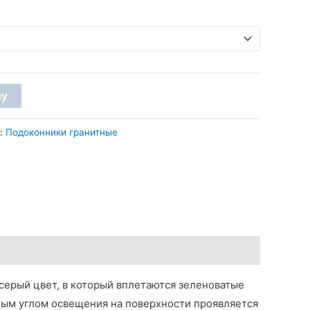
2
050 грн
–
2
ну
260 грн
я:
Подоконники гранитные
ерый цвет, в который вплетаются зеленоватые
ым углом освещения на поверхности проявляется