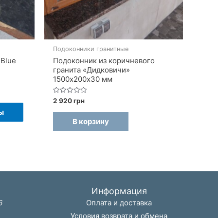
Подоконники гранитные
 Blue
Подоконник из коричневого
гранита «Дидковичи»
1500х200х30 мм
он
Оценка
2 920
грн
Этот
0
ы
из
товар
5
В корзину
имеет
несколько
вариаций.
Опции
можно
Информация
выбрать
6
Оплата и доставка
на
Условия возврата и обмена