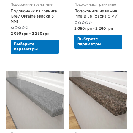
Подоконники гранитные
Подоконники гранитные
Подоконник из гранита
Подоконник из камня
Grey Ukraine (фаска 5
Irina Blue (фаска 5 мм)
мм)
Оценка
Диапазон
2 050
грн
–
2 260
грн
0
цен:
Оценка
Диапазон
2 090
грн
–
2 250
грн
из
Этот
0
2
цен:
5
Выберите
из
Этот
050 грн
2
5
това
Выберите
параметры
–
090 грн
товар
параметры
имее
2
–
имеет
260 грн
2
неск
250 грн
несколько
вари
вариаций.
Опци
Опции
можн
можно
выбр
выбрать
на
на
стра
странице
товар
товара.