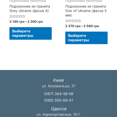
Подоконники гранитные
Подоконники гранитные
Подоконник из гранита
Подоконник из гранита
Grey Ukraine (фаска A)
Star of Ukraine (фаска 5
мм)
Оценка
Диапазон
2 140
грн
–
2 300
грн
0
цен:
Оценка
Диапазон
2 370
грн
–
2 580
грн
из
Этот
0
2
5
цен:
Выберите
из
Этот
140 грн
2
5
товар
параметры
Выберите
–
370 грн
това
параметры
имеет
2
–
имее
300 грн
2
несколько
580 грн
неск
вариаций.
вари
Опции
Опци
можно
можн
выбрать
выбр
Киев
на
на
ул. Коновальца, 31
странице
стра
товара.
(067) 364-58-58
товар
(095) 500-69-01
Одесса
ул. Аэропортовская, 15-Г