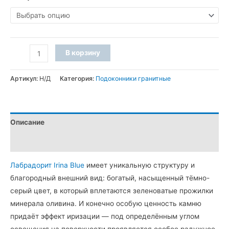
530 грн
–
Количество
2
В корзину
товара
740 грн
Подоконник
Артикул:
Н/Д
Категория:
Подоконники гранитные
из
камня
Irina
Описание
Blue
(R30,
Детали
фаска
Лабрадорит Irina Blue
имеет уникальную структуру и
A)
благородный внешний вид: богатый, насыщенный тёмно-
серый цвет, в который вплетаются зеленоватые прожилки
минерала оливина. И конечно особую ценность камню
придаёт эффект иризации — под определённым углом
освещения на поверхности проявляется особое радужное