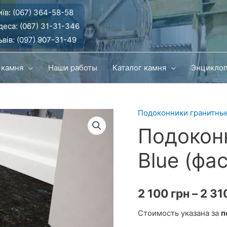
їв:
(067) 364-58-58
деса:
(067) 31-31-346
вів:
(097) 907-31-49
 камня
Наши работы
Каталог камня
Энцикло
Подоконники гранитны
Подоконн
Blue (фа
2 100
грн
–
2 31
Стоимость указана за
п