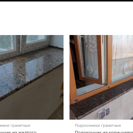
ники гранитные
Подоконники гранитные
нник из желтого
Подоконник из коричнево