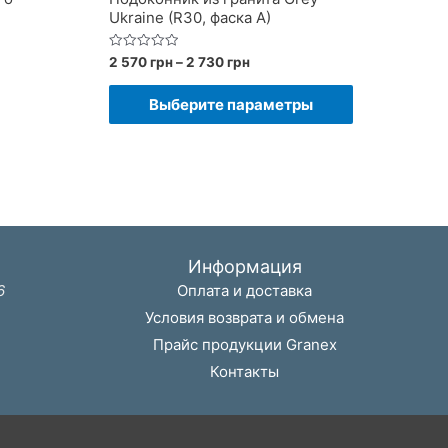
Ukraine (R30, фаска A)
Диапазон
Оценка
2 570
грн
–
2 730
грн
0
цен:
из
Этот
2
5
Выберите параметры
570 грн
товар
–
имеет
2
730 грн
несколько
вариаций.
Опции
можно
Информация
выбрать
6
Оплата и доставка
на
Условия возврата и обмена
странице
Прайс продукции Granex
товара.
Контакты