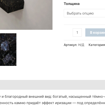
Толщина
Количество
В корзи
товара
Подоконник
Артикул:
Н/Д
Категори
из
камня
Irina
Blue
(фаска
A)
 и благородный внешний вид: богатый, насыщенный тёмно-с
енность камню придаёт эффект иризации — под определённ