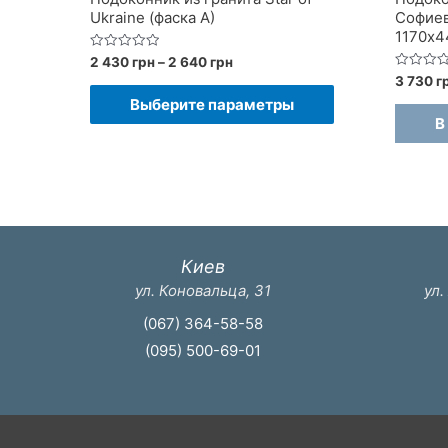
Ukraine (фаска A)
Софиев
1170x
Диапазон
Оценка
2 430
грн
–
2 640
грн
0
цен:
Оценка
3 730
г
из
Этот
0
2
5
Выберите параметры
из
430 грн
товар
5
В
–
имеет
2
640 грн
несколько
вариаций.
Опции
можно
Киев
выбрать
ул. Коновальца, 31
ул.
на
(067) 364-58-58
странице
(095) 500-69-01
товара.