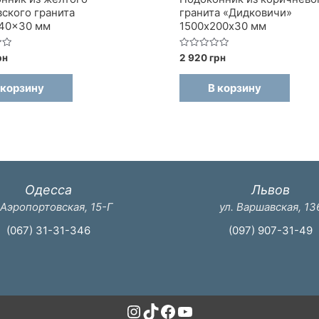
ского гранита
гранита «Дидковичи»
440x30 мм
1500х200х30 мм
Оценка
рн
2 920
грн
0
из
5
 корзину
В корзину
Одесса
Львов
 Аэропортовская, 15-Г
ул. Варшавская, 13
(067) 31-31-346
(097) 907-31-49
Instagram
TikTok
Facebook
YouTube