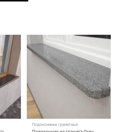
Подоконники гранитные
го
Подоконник из гранита Grey