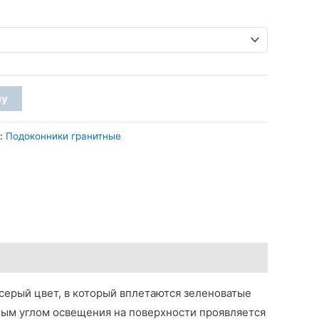
2
100 грн
–
2
ну
310 грн
я:
Подоконники гранитные
ерый цвет, в который вплетаются зеленоватые
ым углом освещения на поверхности проявляется