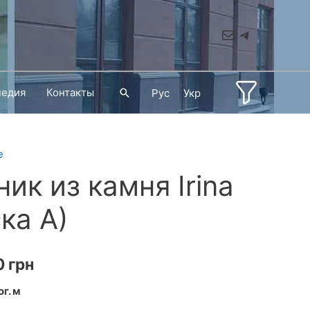
Mail
Telegram
педия
Контакты
Поиск
Рус
Укр
е
ик из камня Irina
ска A)
Диапазон
0
грн
цен:
ог. м