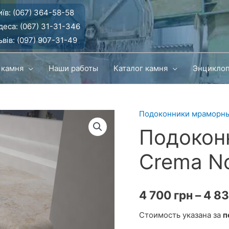
їв:
(067) 364-58-58
деса:
(067) 31-31-346
вів:
(097) 907-31-49
 камня
Наши работы
Каталог камня
Энцикло
Подоконники мраморн
Подокон
Crema No
4 700
грн
–
4 8
Стоимость указана за
п