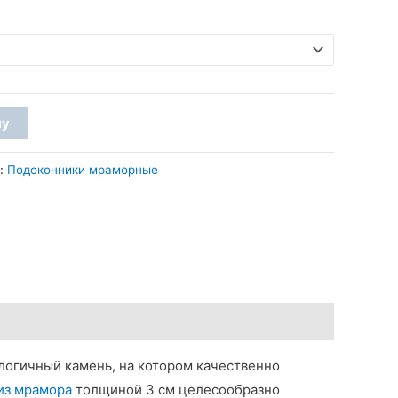
4
700 грн
–
4
ну
830 грн
я:
Подоконники мраморные
логичный камень, на котором качественно
из мрамора
толщиной 3 см целесообразно