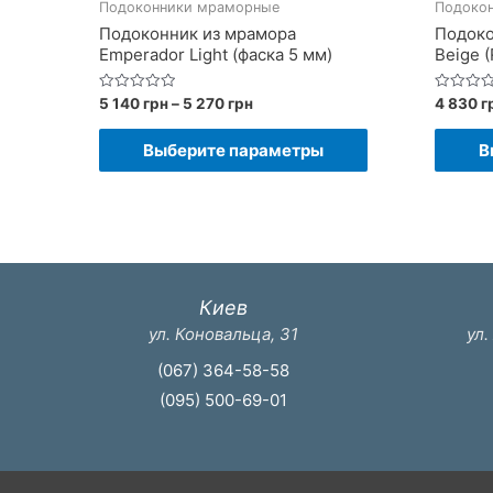
Подоконники мраморные
Подоко
Подоконник из мрамора
Подоко
Emperador Light (фаска 5 мм)
Beige (
Диапазон
Оценка
Оценка
5 140
грн
–
5 270
грн
4 830
г
0
0
цен:
из
из
Этот
5
5
5
Выберите параметры
В
140 грн
товар
–
имеет
5
270 грн
несколько
вариаций.
Опции
Киев
можно
ул. Коновальца, 31
ул.
выбрать
(067) 364-58-58
на
(095) 500-69-01
странице
товара.