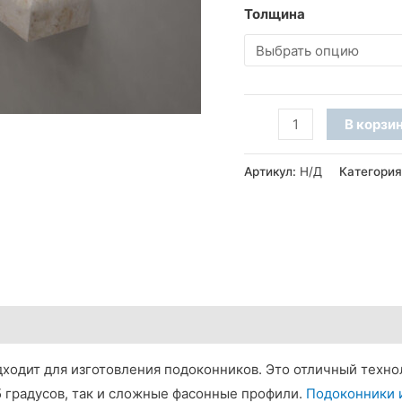
Толщина
Количество
В корзи
товара
Подоконник
Артикул:
Н/Д
Категори
из
мрамора
Crema
Nova
(фаска
A)
ходит для изготовления подоконников. Это отличный техно
5 градусов, так и сложные фасонные профили.
Подоконники 