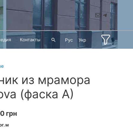
Mail
Telegram
педия
Контакты
Поиск
Рус
Укр
ые
ник из мрамора
va (фаска A)
Диапазон
30
грн
цен:
ог. м