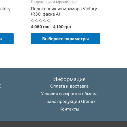
Подоконники мраморные
ctory
Подоконник из мрамора Victory
(R30, фаска A)
он
Диапазон
Оценка
4 060
грн
–
4 190
грн
0
цен:
из
Этот
Этот
4
5
ы
Выберите параметры
060 грн
товар
товар
–
имеет
имеет
4
190 грн
несколько
несколько
вариаций.
вариаций.
Опции
Опции
Информация
можно
можно
6
Оплата и доставка
выбрать
выбрать
Условия возврата и обмена
на
на
Прайс продукции Granex
странице
странице
Контакты
товара.
товара.