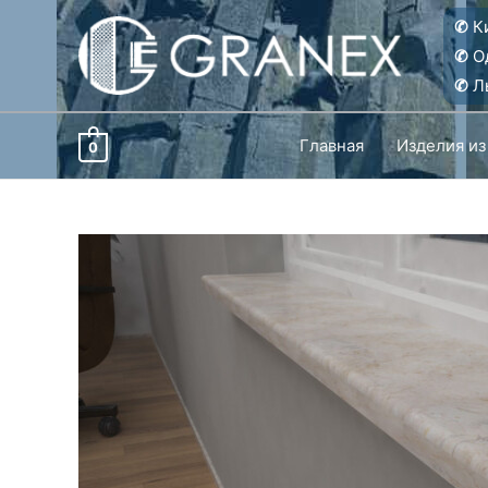
Перейти
✆
Ки
к
✆
О
содержимому
✆
Ль
Главная
Изделия из
0