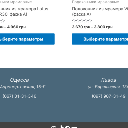
нники мраморные
Подоконники мраморные
нник из мрамора Lotus
Подоконник из мрамора Vi
R30, фаска A)
(фаска A)
Диапазон
Диапаз
Оценка
рн
–
4 960
грн
3 670
грн
–
3 800
грн
0
цен:
цен:
из
Этот
4
3
5
ыберите параметры
Выберите параметр
830 грн
670 грн
товар
–
–
имеет
4
3
960 грн
800 грн
несколько
вариаций.
Опции
Одесса
Львов
можно
 Аэропортовская, 15-Г
ул. Варшавская, 13
выбрать
(067) 31-31-346
(097) 907-31-49
на
странице
товара.