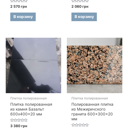
Оценка
Оценка
2 570
грн
2 060
грн
0
0
из
из
5
5
В корзину
В корзину
Плитка полированная
Плитка полированная
Плитка полированная
Полированная плитка
из камня Базальт
из Межиричского
600x400x20 мм
гранита 600×300×20
мм
Оценка
3 380
грн