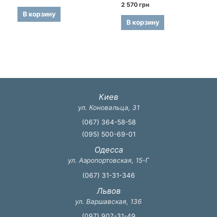
0
Оценка
2 570
грн
из
0
5
В корзину
из
5
В корзину
Киев
ул. Коновальца, 31
(067) 364-58-58
(095) 500-69-01
Одесса
ул. Аэропортовская, 15-Г
(067) 31-31-346
Львов
ул. Варшавская, 136
(097) 907-31-49