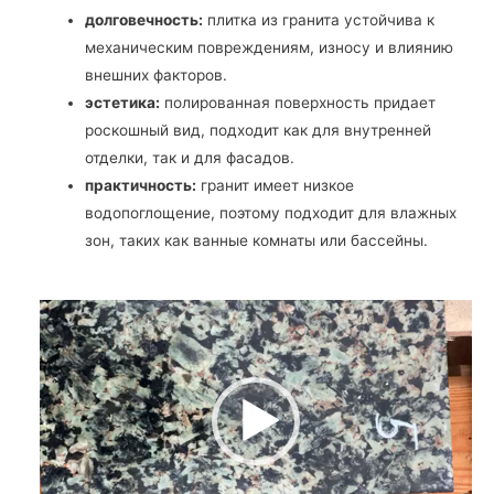
долговечность:
плитка из гранита устойчива к
механическим повреждениям, износу и влиянию
внешних факторов.
эстетика:
полированная поверхность придает
роскошный вид, подходит как для внутренней
отделки, так и для фасадов.
практичность:
гранит имеет низкое
водопоглощение, поэтому подходит для влажных
зон, таких как ванные комнаты или бассейны.
В
и
д
е
о
п
л