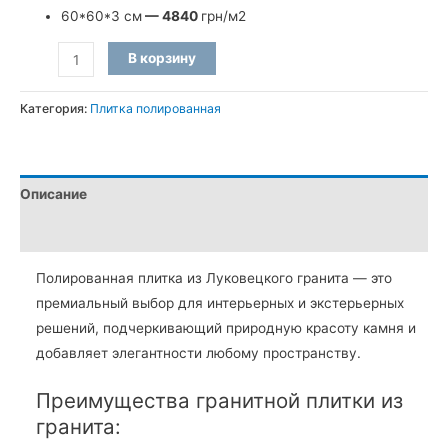
60*60*3 см
—
4840
грн/м2
Количество
В корзину
товара
Полированная
Категория:
Плитка полированная
плитка
из
Луковецкого
Описание
гранита
600х300х20
Детали
мм
Полированная плитка из Луковецкого гранита — это
премиальный выбор для интерьерных и экстерьерных
решений, подчеркивающий природную красоту камня и
добавляет элегантности любому пространству.
Преимущества гранитной плитки из
гранита: