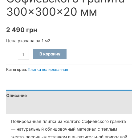
300×300×20 мм
2 490
грн
Цена указана за 1 м2
Количество
В корзину
товара
Полированная
Категория:
Плитка полированная
плитка
из
желтого
Описание
Софиевского
гранита
Детали
300×300×20
Полированная плитка из желтого Софиевского гранита
мм
— натуральный облицовочный материал с теплым
желто-песочным оттенком и выразительной природной