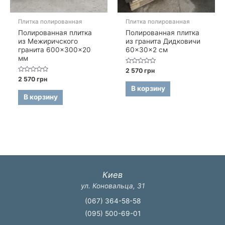
Плитка полированная
Плитка полированная
Полированная плитка
Полированная плитка
из Межиричского
из гранита Дидковичи
гранита 600×300×20
60×30×2 см
мм
Оценка
2 570
грн
0
Оценка
2 570
грн
из
0
5
В корзину
из
5
В корзину
Киев
ул. Коновальца, 31
(067) 364-58-58
(095) 500-69-01