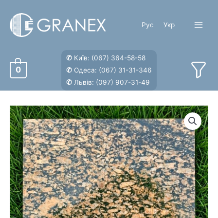
Перейти
к
Рус
Укр
содержимому
Main
Menu
✆
Київ:
(067) 364-58-58
0
✆
Одеса:
(067) 31-31-346
✆
Львів:
(097) 907-31-49