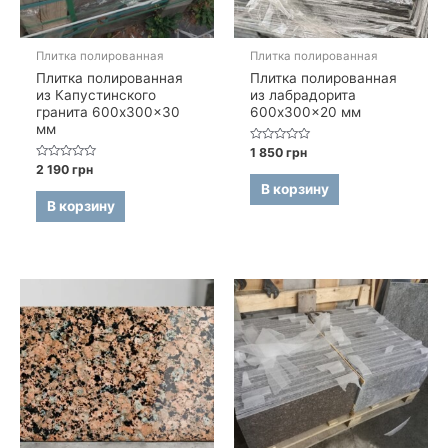
Плитка полированная
Плитка полированная
Плитка полированная
Плитка полированная
из Капустинского
из лабрадорита
гранита 600x300x30
600x300x20 мм
мм
Оценка
1 850
грн
0
Оценка
2 190
грн
из
0
5
В корзину
из
5
В корзину