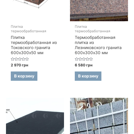
Плитка
Плитка
термообработанная
термообработанная
Плитка
Термообработанная
термообработанная из
плитка из
Токовского гранита
Лезниковского гранита
600х300х50 мм
600х300х30 мм
Оценка
Оценка
2 970
грн
6 580
грн
0
0
из
из
5
5
В корзину
В корзину