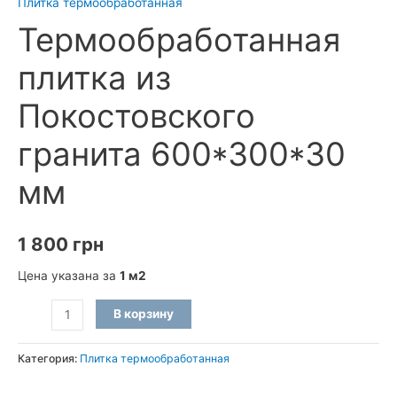
Плитка термообработанная
Термообработанная
плитка из
Покостовского
гранита 600*300*30
мм
1 800
грн
Цена указана за
1 м2
Количество
В корзину
товара
Термообработанная
Категория:
Плитка термообработанная
плитка