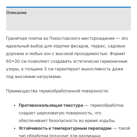
из
Покостовского
Описание
гранита
600*300*30
Детали
мм
Гранитная плитка из Покостовского месторождения — это
идеальный выбор для отделки фасадов, террас, садовых
дорожек и любых зон с высокой проходимостью. Формат
60×30 см позволяет создавать эстетически гармоничные
узоры, а толщина 3 см гарантирует выносливость даже
под высокими нагрузками.
Преимущества термообработанной поверхности:
Противоскользящая текстура
— термообработка
создает шероховатую поверхность, что
обеспечивает безопасность во время ходьбы.
Устойчивость к температурным перепадам
— такой
тип обработки подходит для различных