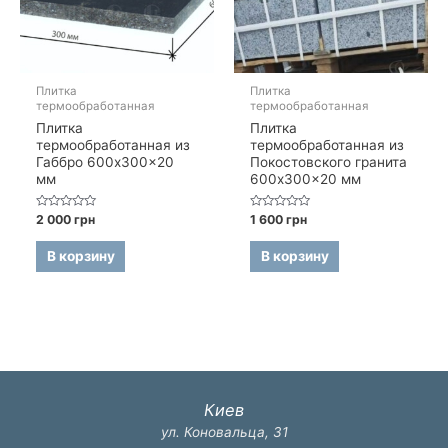
Плитка
Плитка
термообработанная
термообработанная
Плитка
Плитка
термообработанная из
термообработанная из
Габбро 600x300x20
Покостовского гранита
мм
600x300x20 мм
Оценка
Оценка
2 000
грн
1 600
грн
0
0
из
из
5
5
В корзину
В корзину
Киев
ул. Коновальца, 31