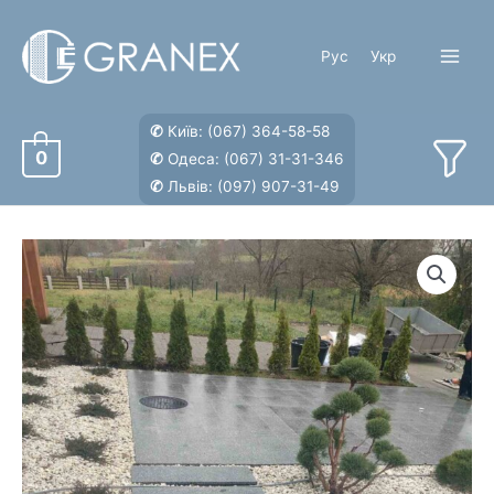
Перейти
к
Рус
Укр
содержимому
Main
Menu
✆
Київ:
(067) 364-58-58
0
✆
Одеса:
(067) 31-31-346
✆
Львів:
(097) 907-31-49