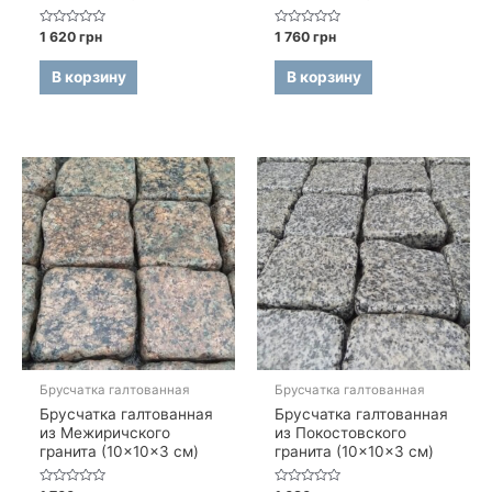
Оценка
Оценка
1 620
грн
1 760
грн
0
0
из
из
5
5
В корзину
В корзину
Брусчатка галтованная
Брусчатка галтованная
Брусчатка галтованная
Брусчатка галтованная
из Межиричского
из Покостовского
гранита (10×10×3 см)
гранита (10×10×3 см)