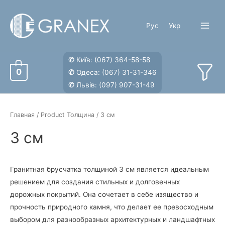
Перейти
к
Рус
Укр
содержимому
Main
Menu
✆
Київ:
(067) 364-58-58
0
✆
Одеса:
(067) 31-31-346
✆
Львів:
(097) 907-31-49
Главная
/ Product Толщина / 3 см
3 см
Гранитная брусчатка толщиной 3 см является идеальным
решением для создания стильных и долговечных
дорожных покрытий. Она сочетает в себе изящество и
прочность природного камня, что делает ее превосходным
выбором для разнообразных архитектурных и ландшафтных