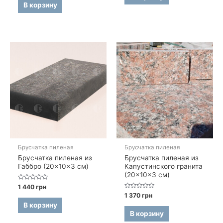
5
В корзину
Брусчатка пиленая
Брусчатка пиленая
Брусчатка пиленая из
Брусчатка пиленая из
Габбро (20×10×3 см)
Капустинского гранита
(20×10×3 см)
Оценка
1 440
грн
0
Оценка
1 370
грн
из
0
5
В корзину
из
5
В корзину