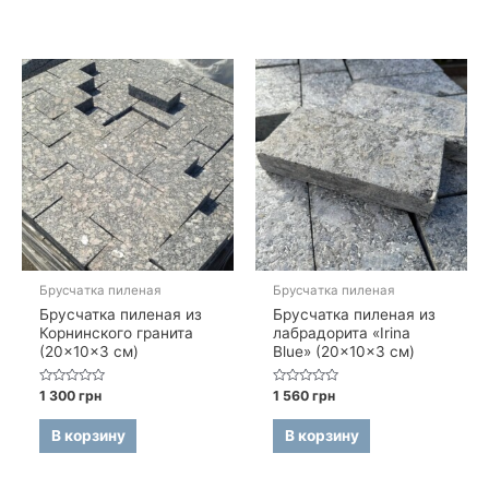
Брусчатка пиленая
Брусчатка пиленая
Брусчатка пиленая из
Брусчатка пиленая из
Корнинского гранита
лабрадорита «Irina
(20×10×3 см)
Blue» (20×10×3 см)
Оценка
Оценка
1 300
грн
1 560
грн
0
0
из
из
5
5
В корзину
В корзину