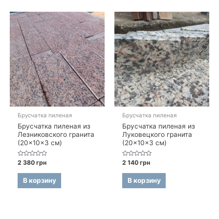
Брусчатка пиленая
Брусчатка пиленая
Брусчатка пиленая из
Брусчатка пиленая из
Лезниковского гранита
Луковецкого гранита
(20×10×3 см)
(20×10×3 см)
Оценка
Оценка
2 380
грн
2 140
грн
0
0
из
из
5
5
В корзину
В корзину