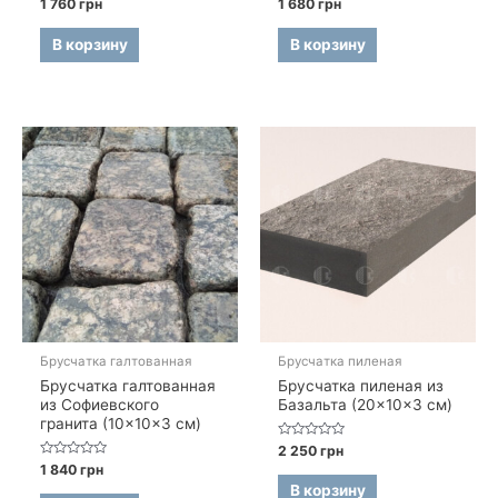
Оценка
Оценка
1 760
грн
1 680
грн
0
0
из
из
5
5
В корзину
В корзину
Брусчатка галтованная
Брусчатка пиленая
Брусчатка галтованная
Брусчатка пиленая из
из Софиевского
Базальта (20×10×3 см)
гранита (10×10×3 см)
Оценка
2 250
грн
0
Оценка
1 840
грн
из
0
5
В корзину
из