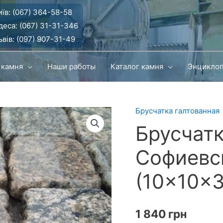
їв:
(067) 364-58-58
деса:
(067) 31-31-346
вів:
(097) 907-31-49
 камня
Наши работы
Каталог камня
Энцикло
Брусчатка галтованная
Брусчатк
Софиевс
(10×10×3
1 840
грн