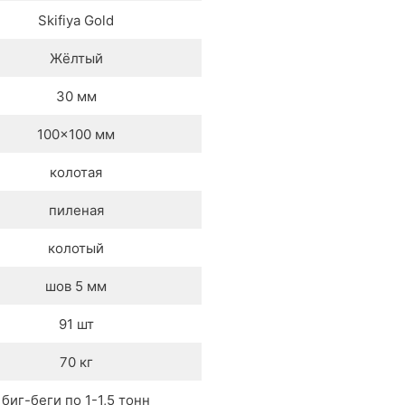
Skifiya Gold
Жёлтый
30 мм
100×100 мм
колотая
пиленая
колотый
шов 5 мм
91 шт
70 кг
биг-беги по 1-1,5 тонн