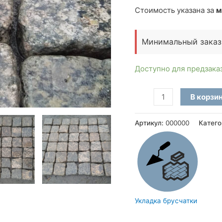
Стоимость указана за
м
Минимальный заказ
Доступно для предзака
Количество
В корзи
товара
Брусчатка
Артикул:
000000
Катего
галтованная
из
Софиевского
гранита
(10×10×3
см)
Укладка брусчатки