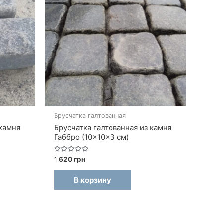
Брусчатка галтованная
 камня
Брусчатка галтованная из камня
Габбро (10×10×3 см)
Оценка
1 620
грн
0
из
5
В корзину