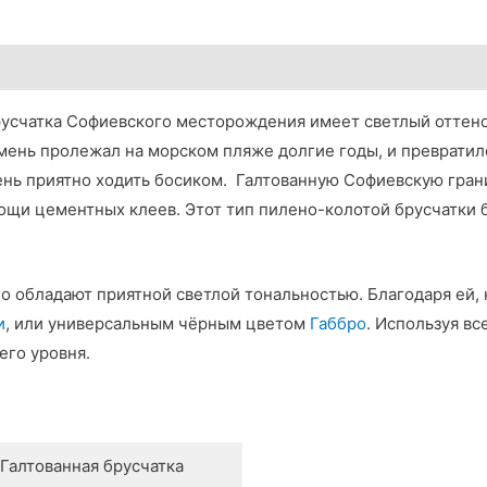
брусчатка Софиевского месторождения имеет светлый оттен
амень пролежал на морском пляже долгие годы, и превратил
чень приятно ходить босиком. Галтованную Софиевскую гра
мощи цементных клеев. Этот тип пилено-колотой брусчатки
го обладают приятной светлой тональностью. Благодаря ей,
и
, или универсальным чёрным цветом
Габбро
. Используя вс
его уровня.
Галтованная брусчатка