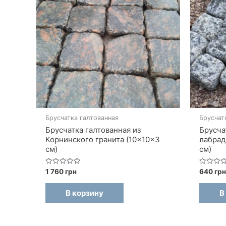
Брусчатка галтованная
Брусчат
Брусчатка галтованная из
Брусча
Корнинского гранита (10×10×3
лабрад
см)
см)
Оценка
Оценка
1 760
грн
640
грн
0
0
из
из
5
5
В корзину
В