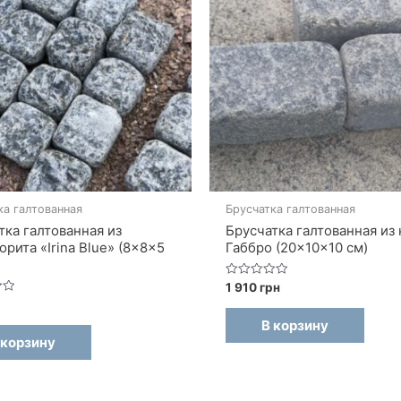
ка галтованная
Брусчатка галтованная
тка галтованная из
Брусчатка галтованная из
орита «Irina Blue» (8×8×5
Габбро (20×10×10 см)
Оценка
1 910
грн
0
из
5
В корзину
 корзину