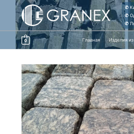
Перейти
✆
Ки
к
✆
О
содержимому
✆
Ль
Главная
Изделия из
0