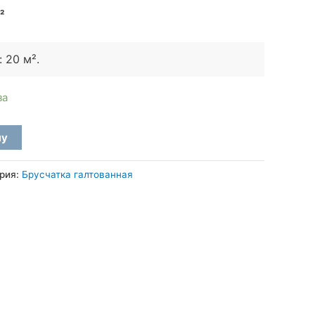
²
:
20 м²
.
за
ну
рия:
Брусчатка галтованная