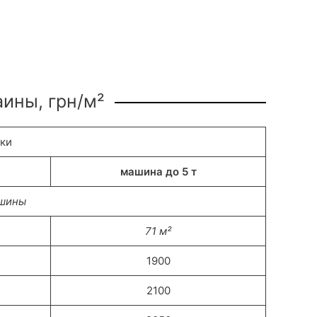
аины, грн/м²
вки
машина до 5 т
ашины
71 м²
1900
2100