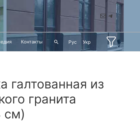
Mail
Telegram
педия
Контакты
Поиск
Рус
Укр
а галтованная из
кого гранита
 см)