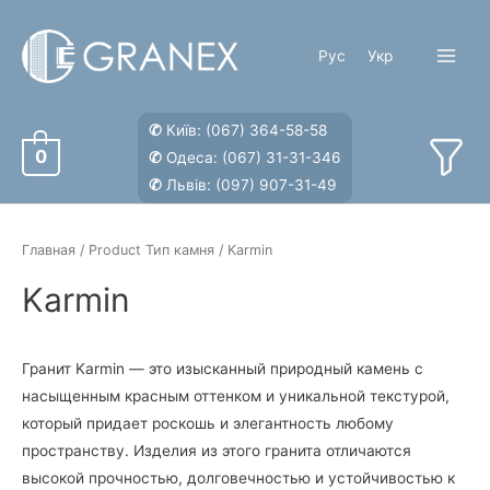
Перейти
к
Рус
Укр
содержимому
Main
Menu
✆
Київ:
(067) 364-58-58
0
✆
Одеса:
(067) 31-31-346
✆
Львів:
(097) 907-31-49
Главная
/ Product Тип камня / Karmin
Karmin
Гранит Karmin — это изысканный природный камень с
насыщенным красным оттенком и уникальной текстурой,
который придает роскошь и элегантность любому
пространству. Изделия из этого гранита отличаются
высокой прочностью, долговечностью и устойчивостью к