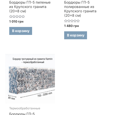
Бордюры ГП-5 пиленые
Бордюры ГП-5
из Крупского гранита
полированные из
(20×8 см)
Крупского гранита
(20×8 см)
Оценка
1 010
грн
0
Оценка
1 480
грн
из
0
5
В корзину
из
5
В корзину
Термообработанные
Бордюры ГП-5