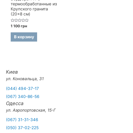
термообработанные из
Крупского гранита
(20×8 см)
Оценка
1 100
грн
0
из
5
В корзину
Киев
ул. Коновальца, 31
(044) 494-37-17
(067) 340-86-56
Одесса
ул. Аэропортовская, 15-Г
(067) 31-31-346
(050) 37-02-225