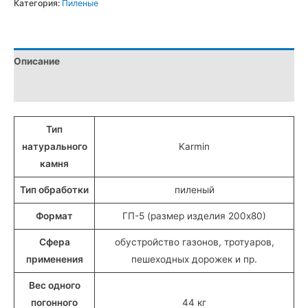
Категория:
Пиленые
ГП-5
пиленые
из
Описание
Крупского
гранита
Детали
(20x8
см)
Тип
натурального
Karmin
камня
Тип обработки
пиленый
Формат
ГП-5 (размер изделия 200х80)
Сфера
обустройство газонов, тротуаров,
применения
пешеходных дорожек и пр.
Вес одного
погонного
44 кг