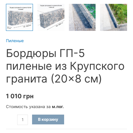
Пиленые
Бордюры ГП-5
пиленые из Крупского
гранита (20×8 см)
1 010
грн
Стоимость указана за
м.пог.
Количество
В корзину
товара
Бордюры