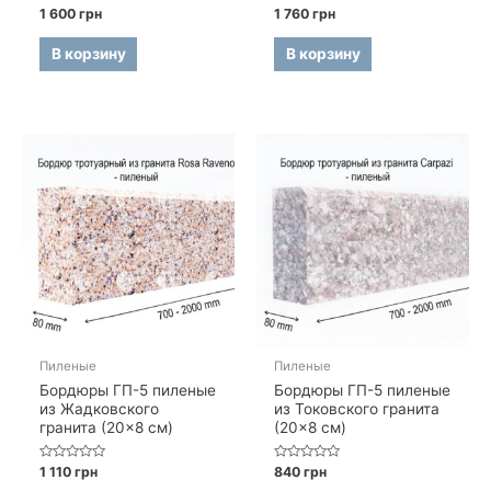
Оценка
Оценка
1 600
грн
1 760
грн
0
0
из
из
5
5
В корзину
В корзину
Пиленые
Пиленые
Бордюры ГП-5 пиленые
Бордюры ГП-5 пиленые
из Жадковского
из Токовского гранита
гранита (20×8 см)
(20×8 см)
Оценка
Оценка
1 110
грн
840
грн
0
0