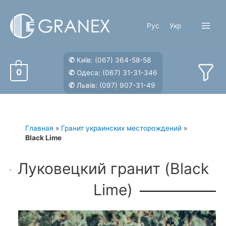
Перейти
к
Рус
Укр
содержимому
Main
Menu
✆
Київ:
(067) 364-58-58
0
✆
Одеса:
(067) 31-31-346
✆
Львів:
(097) 907-31-49
Главная
»
Гранит украинских месторождений
»
Black Lime
Луковецкий гранит (Black
Lime)