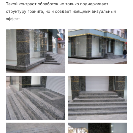
Такой контраст обработок не только подчеркивает
структуру гранита, но и создает изящный визуальный
эффект.
Фасад из Луковецкого
Фасад из зеленого
гранита
Луковецкового гранита
Лестница в двух видах
Лестница из Луковецкого
обробки: термо и
гранита
полировки
Ступени из