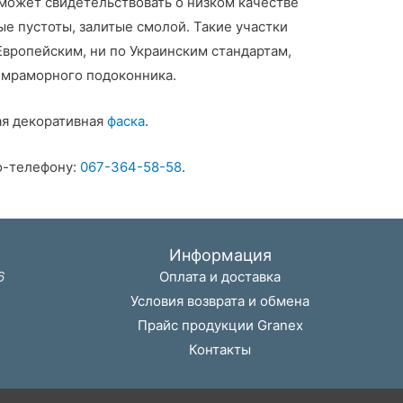
может свидетельствовать о низком качестве
ые пустоты, залитые смолой. Такие участки
Европейским, ни по Украинским стандартам,
 мраморного подоконника.
ая декоративная
фаска
.
о-телефону:
067-364-58-58
.
Информация
6
Оплата и доставка
Условия возврата и обмена
Прайс продукции Granex
Контакты