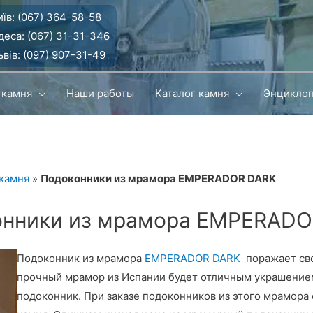
їв:
(067) 364-58-58
деса:
(067) 31-31-346
вів:
(097) 907-31-49
 камня
Наши работы
Каталог камня
Энцикло
 камня
»
Подоконники из мрамора EMPERADOR DARK
онники из мрамора EMPERADO
Подоконник из мрамора
EMPERADOR DARK
поражает сво
прочный мрамор из Испании будет отличным украшением
подоконник. При заказе подоконников из этого мрамора 