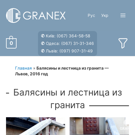
Перейти
к
Рус
Укр
содержимому
Main
Menu
✆
Київ:
(067) 364-58-58
0
✆
Одеса:
(067) 31-31-346
✆
Львів:
(097) 907-31-49
Главная
»
Балясины и лестница из гранита —
Львов, 2016 год
Балясины и лестница из
гранита