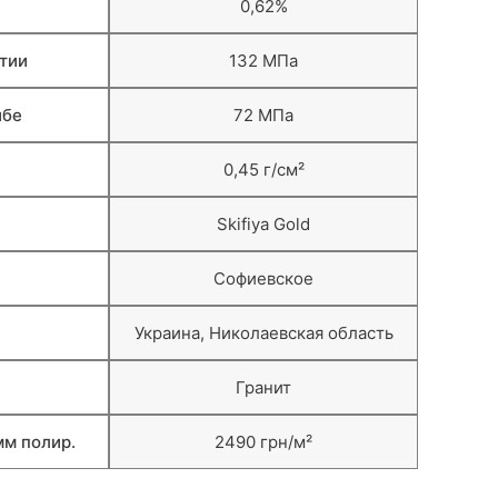
0,62%
тии
132 МПа
ибе
72 МПа
0,45 г/см²
Skifiya Gold
Софиевское
Украина, Николаевская область
Гранит
м полир.
2490 грн/м²