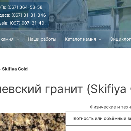
їв:
(067) 364-58-58
деса:
(067) 31-31-346
вів:
(097) 907-31-49
 камня
Наши работы
Каталог камня
Энцикло
»
Skifiya Gold
евский гранит (Skifiya 
Физические и техн
Плотность или объёмный в