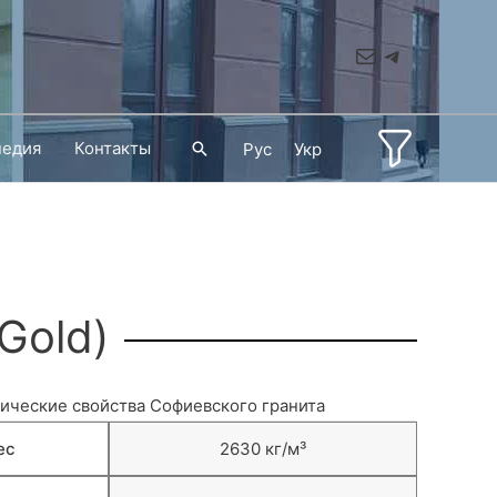
Mail
Telegram
педия
Контакты
Поиск
Рус
Укр
Gold)
ические свойства Софиевского гранита
ес
2630 кг/м³