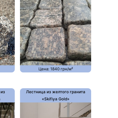
Цена: 1840 грн/м²
 из
Лестница из желтого гранита
а
«Skifiya Gold»