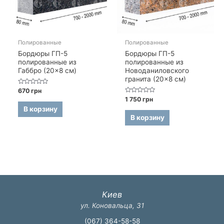
Полированные
Полированные
Бордюры ГП-5
Бордюры ГП-5
полированные из
полированные из
Габбро (20×8 см)
Новоданиловского
гранита (20×8 см)
Оценка
670
грн
0
Оценка
1 750
грн
из
0
5
В корзину
из
5
В корзину
Киев
ул. Коновальца, 31
(067) 364-58-58