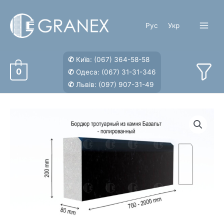
Перейти
к
Рус
Укр
содержимому
Main
Menu
✆
Київ:
(067) 364-58-58
0
✆
Одеса:
(067) 31-31-346
✆
Львів:
(097) 907-31-49