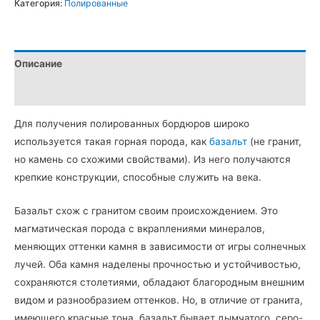
Категория:
Полированные
ГП-5
полированные
из
Описание
Базальта
(20x8
Детали
см)
Для получения полированных бордюров широко
используется такая горная порода, как
базальт
(не гранит,
но камень со схожими свойствами). Из него получаются
крепкие конструкции, способные служить на века.
Базальт схож с гранитом своим происхождением. Это
магматическая порода с вкраплениями минералов,
меняющих оттенки камня в зависимости от игры солнечных
лучей. Оба камня наделены прочностью и устойчивостью,
сохраняются столетиями, обладают благородным внешним
видом и разнообразием оттенков. Но, в отличие от гранита,
имеющего красные тона, базальт бывает дымчатого, серо-