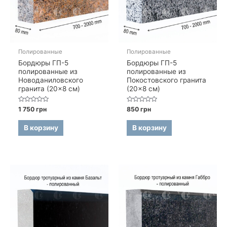
Полированные
Полированные
Бордюры ГП-5
Бордюры ГП-5
полированные из
полированные из
Новоданиловского
Покостовского гранита
гранита (20×8 см)
(20×8 см)
Оценка
Оценка
1 750
грн
850
грн
0
0
из
из
5
5
В корзину
В корзину