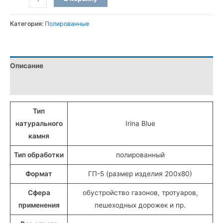
товара
Бордюры
Категория:
Полированные
ГП-5
полированные
из
Описание
лабрадорита
«Irina
Детали
Blue»
(20x8
Тип
см)
натурального
Irina Blue
камня
Тип обработки
полированный
Формат
ГП-5 (размер изделия 200х80)
Сфера
обустройство газонов, тротуаров,
применения
пешеходных дорожек и пр.