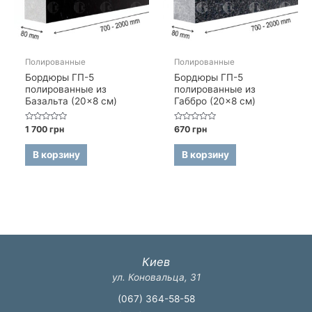
Полированные
Полированные
Бордюры ГП-5
Бордюры ГП-5
полированные из
полированные из
Базальта (20×8 см)
Габбро (20×8 см)
Оценка
Оценка
1 700
грн
670
грн
0
0
из
из
5
5
В корзину
В корзину
Киев
ул. Коновальца, 31
(067) 364-58-58