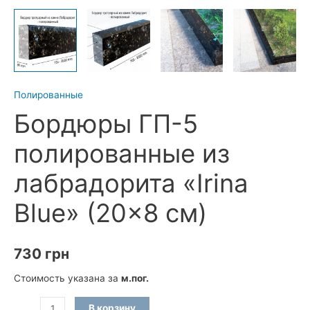
Полированные
Бордюры ГП-5
полированные из
лабрадорита «Irina
Blue» (20×8 см)
730
грн
Стоимость указана за
м.пог.
Количество
В корзину