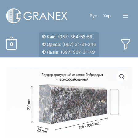
Перейти
к
Рус
Укр
содержимому
Main
Menu
✆
Київ:
(067) 364-58-58
0
✆
Одеса:
(067) 31-31-346
✆
Львів:
(097) 907-31-49