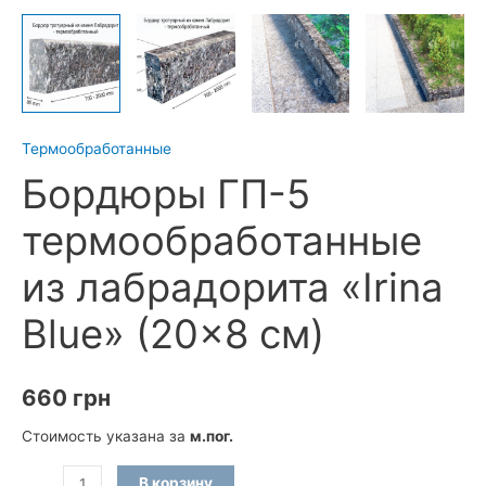
Термообработанные
Бордюры ГП-5
термообработанные
из лабрадорита «Irina
Blue» (20×8 см)
660
грн
Стоимость указана за
м.пог.
Количество
В корзину