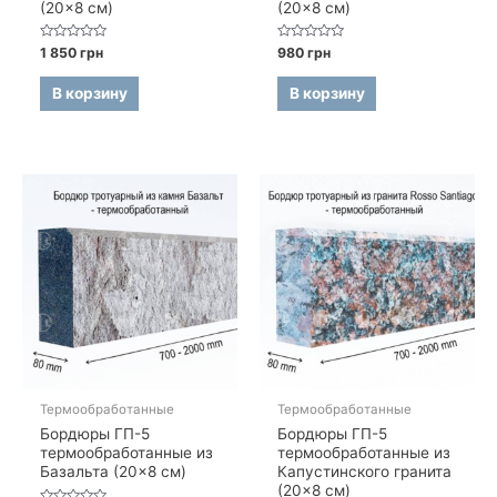
(20×8 см)
(20×8 см)
Оценка
Оценка
1 850
грн
980
грн
0
0
из
из
5
5
В корзину
В корзину
Термообработанные
Термообработанные
Бордюры ГП-5
Бордюры ГП-5
термообработанные из
термообработанные из
Базальта (20×8 см)
Капустинского гранита
(20×8 см)