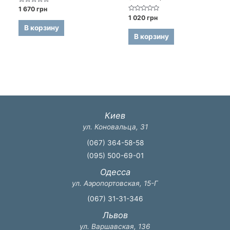
Оценка
1 670
грн
0
Оценка
1 020
грн
из
0
5
В корзину
из
5
В корзину
Киев
ул. Коновальца, 31
(067) 364-58-58
(095) 500-69-01
Одесса
ул. Аэропортовская, 15-Г
(067) 31-31-346
Львов
ул. Варшавская, 136