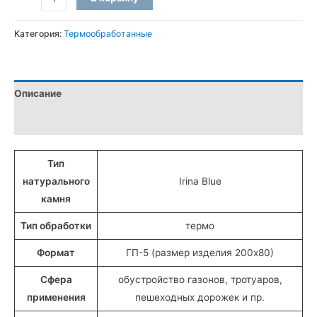
товара
Бордюры
Категория:
Термообработанные
ГП-5
термообработанные
из
Описание
лабрадорита
«Irina
Детали
Blue»
(20x8
Тип
см)
натурального
Irina Blue
камня
Тип обработки
термо
Формат
ГП-5 (размер изделия 200х80)
Сфера
обустройство газонов, тротуаров,
применения
пешеходных дорожек и пр.