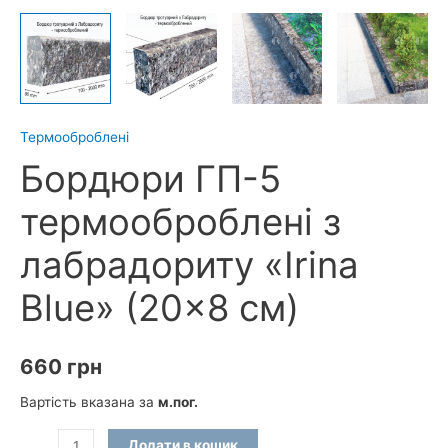
Термооброблені
Бордюри ГП-5
термооброблені з
лабрадориту «Irina
Blue» (20×8 см)
660
грн
Вартість вказана за
м.пог.
Бордюри
Додати в кошик