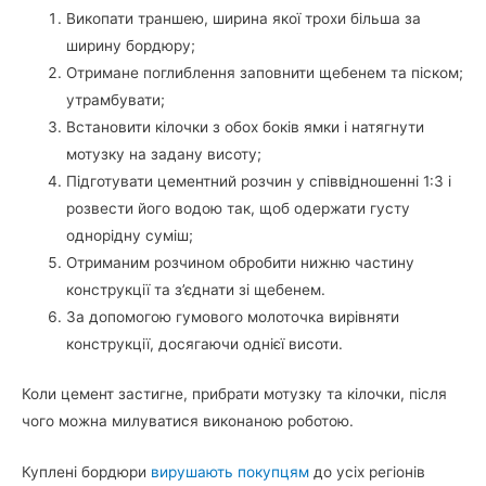
Викопати траншею, ширина якої трохи більша за
ширину бордюру;
Отримане поглиблення заповнити щебенем та піском;
утрамбувати;
Встановити кілочки з обох боків ямки і натягнути
мотузку на задану висоту;
Підготувати цементний розчин у співвідношенні 1:3 і
розвести його водою так, щоб одержати густу
однорідну суміш;
Отриманим розчином обробити нижню частину
конструкції та з’єднати зі щебенем.
За допомогою гумового молоточка вирівняти
конструкції, досягаючи однієї висоти.
Коли цемент застигне, прибрати мотузку та кілочки, після
чого можна милуватися виконаною роботою.
Куплені бордюри
вирушають покупцям
до усіх регіонів