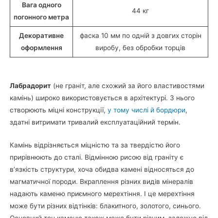
Вага одного
44 кг
погонного метра
Декоративне
фаска 10 мм по одній з довгих сторін
оформлення
виробу, без обробки торців
Лабрадорит
(не граніт, але схожий за його властивостями
камінь) широко використовується в архітектурі. З нього
створюють міцні конструкції,
у тому числі й бордюри
,
здатні витримати тривалий експлуатаційний термін.
Камінь відрізняється міцністю та за твердістю його
прирівнюють до сталі. Відмінною рисою від граніту є
в’язкість структури, хоча обидва камені відносяться до
магматичної породи. Вкраплення різних видів мінералів
надають каменю приємного мерехтіння. І це мерехтіння
може бути різних відтінків: блакитного, золотого, синього.
Основний тон каменю також може бути різним, залежно від