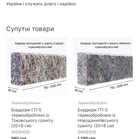
України і служать довго і надійно.
Супутні товари
Термооброблені
Термооброблені
Бордюри ГП-5
Бордюри ГП-5
термооброблені із
термооброблені із
Токовського граніту
Новоданилівського
(20×8 см)
граніту (20×8 см)
Оцінено
Оцінено
980
грн
1 290
грн