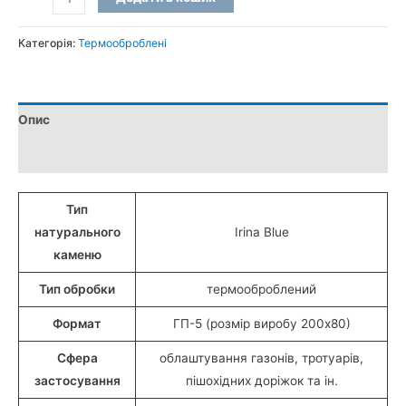
ГП-5
термооброблені
Категорія:
Термооброблені
з
лабрадориту
«Irina
Опис
Blue»
(20x8
Додаткова інформація
см)
кількість
Тип
натурального
Irina Blue
каменю
Тип обробки
термооброблений
Формат
ГП-5 (розмір виробу 200х80)
Сфера
облаштування газонів, тротуарів,
застосування
пішохідних доріжок та ін.