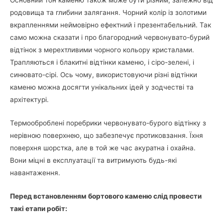
родовища та глибини залягання. Чорний колір із золотими
вкрапленнями неймовірно ефектний і презентабельний. Так
само можна сказати і про благородний червонувато-бурий
відтінок з мерехтливими чорного кольору кристалами.
Трапляються і блакитні відтінки каменю, і сіро-зелені, і
синювато-сірі. Ось чому, використовуючи різні відтінки
каменю можна досягти унікальних ідей у ​​зодчестві та
архітектурі.
Термооброблені поребрики червонувато-бурого відтінку з
нерівною поверхнею, що забезпечує протиковзання. Їхня
поверхня шорстка, але в той же час акуратна і охайна.
Вони міцні в експлуатації та витримують будь-які
навантаження.
Перед встановленням бортового каменю слід провести
такі етапи робіт: