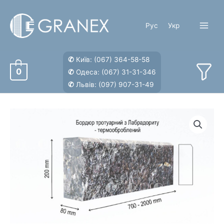
Перейти
до
Рус
Укр
вмісту
Main
Menu
✆
Київ:
(067) 364-58-58
0
✆
Одеса:
(067) 31-31-346
✆
Львів:
(097) 907-31-49