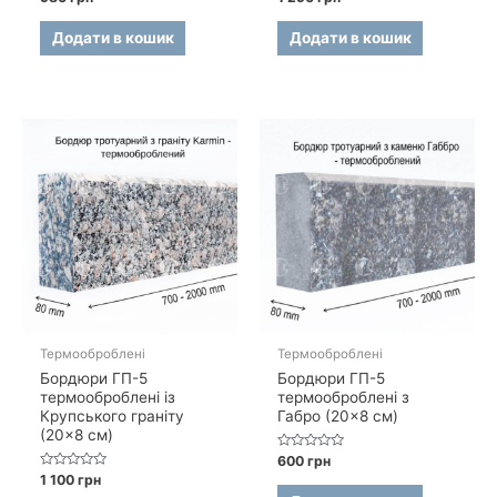
в
в
0
0
з
з
Додати в кошик
Додати в кошик
5
5
Термооброблені
Термооброблені
Бордюри ГП-5
Бордюри ГП-5
термооброблені із
термооброблені з
Крупського граніту
Габро (20×8 см)
(20×8 см)
Оцінено
600
грн
в
Оцінено
1 100
грн
0
в
з