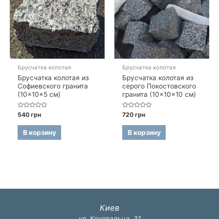
Брусчатка колотая
Брусчатка колотая
Брусчатка колотая из
Брусчатка колотая из
Софиевского гранита
серого Покостовского
(10×10×5 см)
гранита (10×10×10 см)
Оценка
Оценка
540
грн
720
грн
0
0
из
из
5
5
В корзину
В корзину
Киев
ул. Коновальца, 31