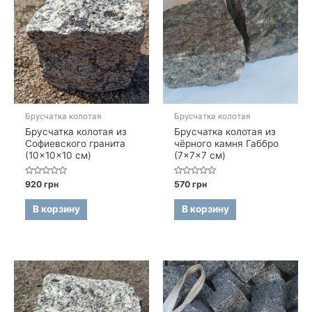
Брусчатка колотая
Брусчатка колотая
Брусчатка колотая из
Брусчатка колотая из
Софиевского гранита
чёрного камня Габбро
(10×10×10 см)
(7×7×7 см)
Оценка
Оценка
920
грн
570
грн
0
0
из
из
5
5
В корзину
В корзину