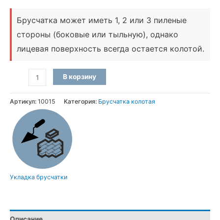
Брусчатка может иметь 1, 2 или 3 пиленые
стороны (боковые или тыльную), однако
лицевая поверхность всегда остается колотой
.
Количество
В корзину
товара
Брусчатка
Артикул:
10015
Категория:
Брусчатка колотая
колотая
из
чёрного
камня
Габбро
(20×10×10
Укладка брусчатки
см)
Описание