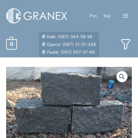
Перейти
к
Рус
Укр
содержимому
Main
Menu
✆
Київ:
(067) 364-58-58
0
✆
Одеса:
(067) 31-31-346
✆
Львів:
(097) 907-31-49