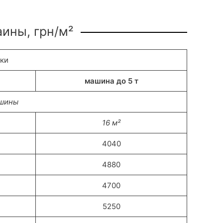
аины, грн/м²
вки
машина до 5 т
ашины
16 м²
4040
4880
4700
5250