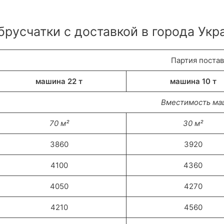
русчатки с доставкой в города Укр
Партия поста
машина 22 т
машина 10 т
Вместимость м
70 м²
30 м²
3860
3920
4100
4360
4050
4270
4210
4560