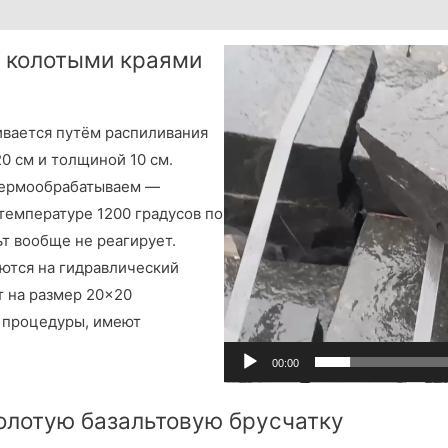
с колотыми краями
В
и
д
ливается путём распиливания
е
0 см и толщиной 10 см.
о
 термообрабатываем —
п
емпературе 1200 градусов по
л
т вообще не реагирует.
е
ются на гидравлический
е
т на размер 20×20
р
й процедуры, имеют
00:00
олотую базальтовую брусчатку