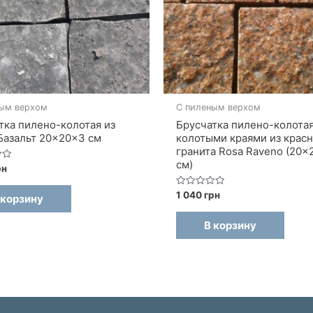
ым верхом
С пиленым верхом
тка пилено-колотая из
Брусчатка пилено-колотая
Базальт 20×20×3 см
колотыми краями из крас
гранита Rosa Raveno (20×
см)
рн
Оценка
1 040
грн
 корзину
0
из
5
В корзину