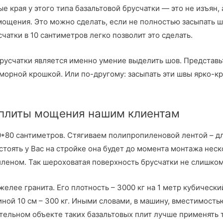
ые края у этого типа базальтовой брусчатки — это не изъян
мощения. Это можно сделать, если не полностью засыпать ш
чатки в 10 сантиметров легко позволит это сделать.
русчатки является именно умение выделить шов. Представ
орной крошкой. Или по-другому: засыпать эти швы ярко-к
 плиты мощения нашим клиентам
*80 сантиметров. Стягиваем полипропиленовой лентой – дл
о стоять у Вас на стройке она будет до момента монтажа не
леном. Так шероховатая поверхность брусчатки не слишком
елее гранита. Его плотность – 3000 кг на 1 метр кубически
ной 10 см – 300 кг. Иными словами, в машину, вместимость
оительном объекте таких базальтовых плит лучше применять