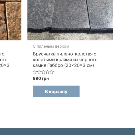
С пиленым верхом
 с
Брусчатка пилено-колотая с
ного
колотыми краями из чёрного
20×3
камня Габбро (20×20×3 см)
Оценка
990
грн
0
из
5
В корзину