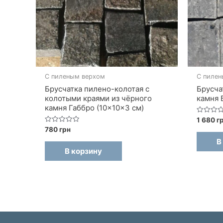
С пиленым верхом
С пилен
Брусчатка пилено-колотая с
Брусча
колотыми краями из чёрного
камня 
камня Габбро (10×10×3 см)
Оценка
1 680
г
0
Оценка
780
грн
из
0
5
В
из
5
В корзину