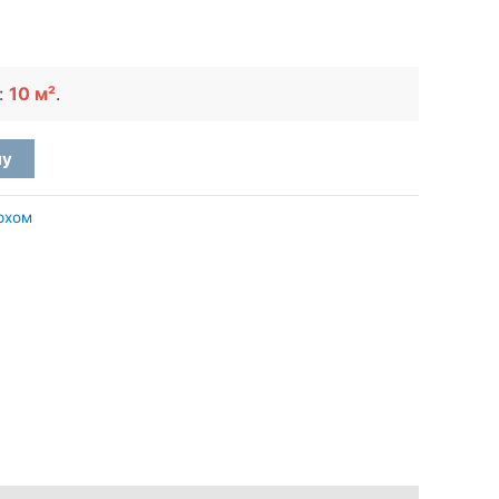
:
10 м²
.
ну
рхом