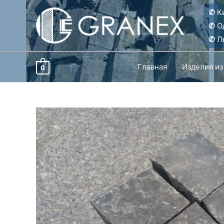
Перейти
✆
Ки
к
✆
О
содержимому
✆
Ль
Главная
Изделия из
0