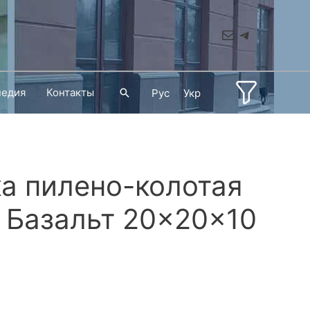
Mail
Telegram
педия
Контакты
Поиск
Рус
Укр
а пилено-колотая
 Базальт 20×20×10