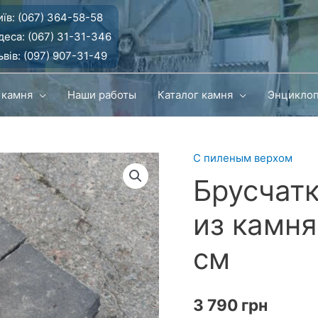
їв:
(067) 364-58-58
деса:
(067) 31-31-346
вів:
(097) 907-31-49
 камня
Наши работы
Каталог камня
Энцикло
С пиленым верхом
Брусчатк
из камня
см
3 790
грн