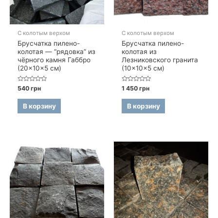
С колотым верхом
С колотым верхом
Брусчатка пилено-
Брусчатка пилено-
колотая — “рядовка” из
колотая из
чёрного камня Габбро
Лезниковского гранита
(20×10×5 см)
(10×10×5 см)
Оценка
Оценка
540
грн
1 450
грн
0
0
из
из
5
5
В корзину
В корзину