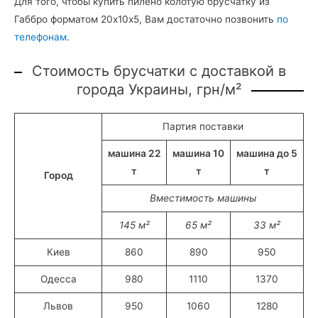
Для того, чтобы купить пилено колотую брусчатку из
Габбро форматом 20х10х5, Вам достаточно позвонить
по
телефонам
.
Стоимость брусчатки с доставкой в
города Украины, грн/м²
Партия поставки
машина 22
машина 10
машина до 5
т
т
т
Город
Вместимость машины
145 м²
65 м²
33 м²
Киев
860
890
950
Одесса
980
1110
1370
Львов
950
1060
1280