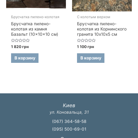
Брусчатка пилено-колотая
С колотым верхом
Брусчатка пилено-
Брусчатка пилено-
колотая из камня
колотая из Корнинского
Базальт (10×10×10 см)
гранита 10х10х5 см
Оценка
Оценка
1 820
грн
1 100
грн
0
0
из
из
5
5
В корзину
В корзину
Киев
ул. Коновальца, 31
(067) 364-58-58
(095) 500-69-01