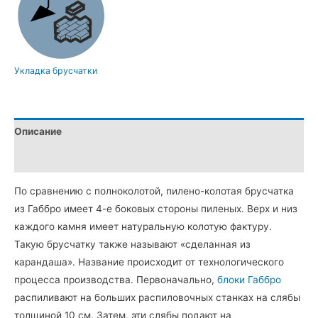
из
камня
Габбро
(20×10×5
Укладка брусчатки
см)
Описание
Детали
По сравнению с полноколотой, пилено-колотая брусчатка
из Габбро имеет 4-е боковых стороны пиленых. Верх и низ
каждого камня имеет натуральную колотую фактуру.
Такую брусчатку также называют «сделанная из
карандаша». Название происходит от технологического
процесса производства. Первоначально,
блоки Габбро
распиливают на больших распиловочных станках на слябы
толщиной 10 см. Затем, эти слябы подают на