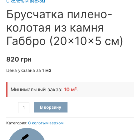
С колотым верхом
Брусчатка пилено-
колотая из камня
Габбро (20×10×5 см)
820
грн
Цена указана за 1
м2
Минимальный заказ:
10 м²
.
Количество
В корзину
товара
Брусчатка
Категория:
С колотым верхом
пилено-
колотая