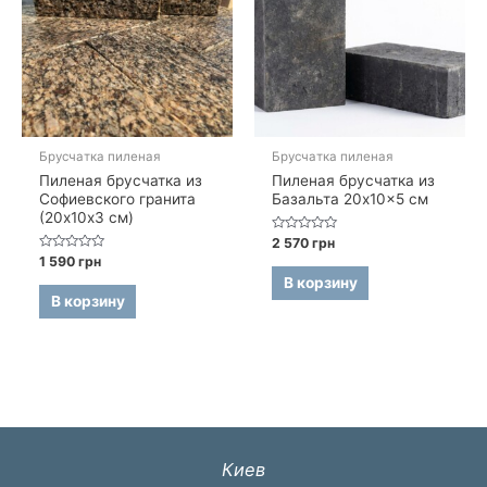
Брусчатка пиленая
Брусчатка пиленая
Пиленая брусчатка из
Пиленая брусчатка из
Софиевского гранита
Базальта 20x10x5 см
(20х10х3 см)
Оценка
2 570
грн
0
Оценка
1 590
грн
из
0
5
В корзину
из
5
В корзину
Киев