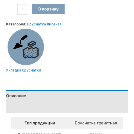
Количество
В корзину
товара
Пиленая
Категория:
Брусчатка пиленая
брусчатка
из
гранита
Дидковичи
(20х10х3
см)
Укладка брусчатки
Описание
Детали
Тип продукции
Брусчатка гранитная