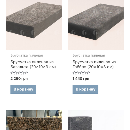
Брусчатка пиленая
Брусчатка пиленая
Брусчатка пиленая из
Брусчатка пиленая из
Базальта (20×10×3 см)
Габбро (20×10×3 см)
Оценка
Оценка
2 250
грн
1 440
грн
0
0
из
из
5
5
В корзину
В корзину