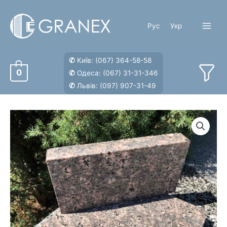
Перейти
к
Рус
Укр
содержимому
Main
Menu
✆
Київ:
(067) 364-58-58
0
✆
Одеса:
(067) 31-31-346
✆
Львів:
(097) 907-31-49