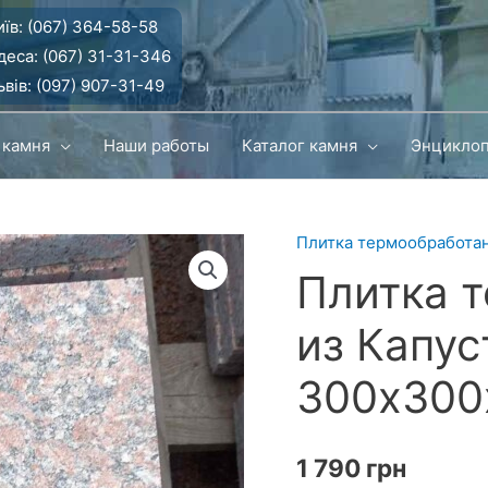
їв:
(067) 364-58-58
деса:
(067) 31-31-346
вів:
(097) 907-31-49
 камня
Наши работы
Каталог камня
Энцикло
Плитка термообработа
Плитка 
из Капус
300х300
1 790
грн