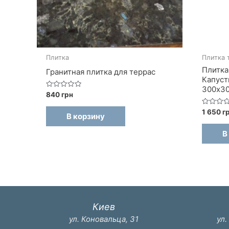
Плитка
Плитка 
Плитка
Гранитная плитка для террас
Капуст
300х3
Оценка
840
грн
0
из
Оценка
1 650
г
5
В корзину
0
из
5
В
Киев
ул. Коновальца, 31
ул.