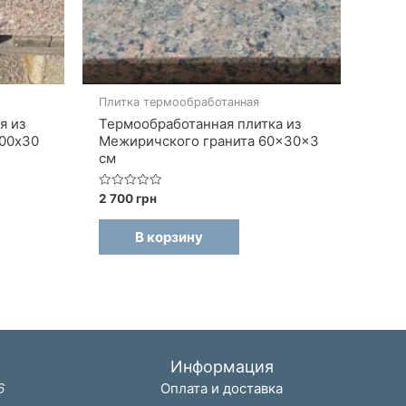
Плитка термообработанная
я из
Термообработанная плитка из
300х30
Межиричского гранита 60×30×3
см
Оценка
2 700
грн
0
из
5
В корзину
Информация
6
Оплата и доставка