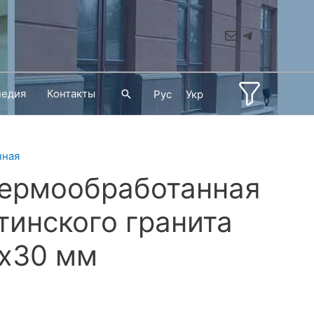
Mail
Telegram
педия
Контакты
Поиск
Рус
Укр
нная
термообработанная
тинского гранита
х30 мм