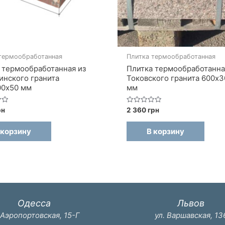
термообработанная
Плитка термообработанная
 термообработанная из
Плитка термообработанна
инского гранита
Токовского гранита 600х
00х50 мм
мм
Оценка
рн
2 360
грн
0
из
5
 корзину
В корзину
Одесса
Львов
 Аэропортовская, 15-Г
ул. Варшавская, 13