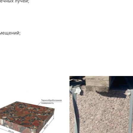
ечных лучей;
омещений;