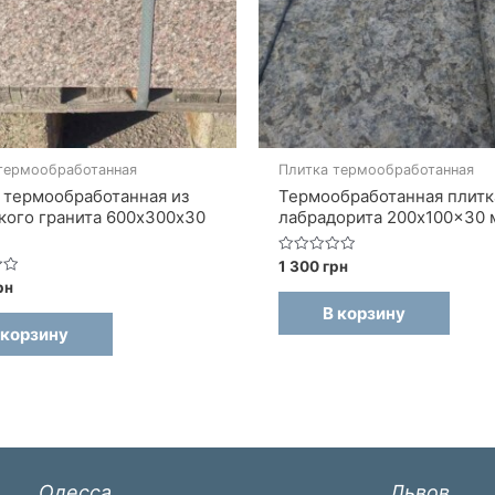
термообработанная
Плитка термообработанная
 термообработанная из
Термообработанная плитк
кого гранита 600х300х30
лабрадорита 200x100x30 
Оценка
1 300
грн
0
рн
из
5
В корзину
 корзину
Одесса
Львов