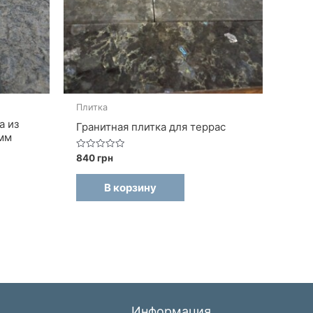
Плитка
а из
Гранитная плитка для террас
мм
Оценка
840
грн
0
из
5
В корзину
Информация