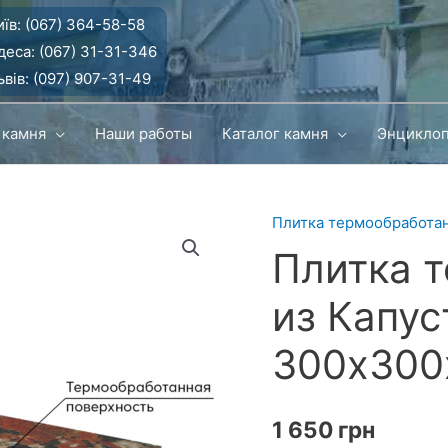
їв:
(067) 364-58-58
деса:
(067) 31-31-346
вів:
(097) 907-31-49
 камня
Наши работы
Каталог камня
Энцикло
Плитка термообработа
Плитка 
из Капус
300х300
1 650
грн