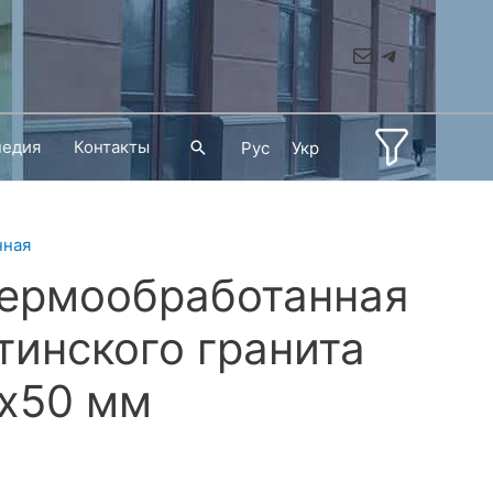
Mail
Telegram
педия
Контакты
Поиск
Рус
Укр
нная
термообработанная
тинского гранита
х50 мм