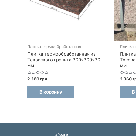
Плитка термообработанная
Плитка 
Плитка термообработанная из
Плитка
Токовского гранита 300х300х30
Токовс
мм
мм
Оценка
Оценка
2 360
грн
2 360
г
0
0
из
из
5
5
В корзину
В
Киев